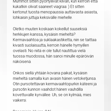
Mummot sitten pyörtyilivät kilvan, kun kerroin että
kukatkin olivat saaneet viagraa: ) Et sitten
kertonut tuosta menopaussia auttavasta asiasta,
lohkaisin juttuja keksivälle miehelle.
Oletko muuten koskaan kokeillut suuseksiä
herkkujen kanssa, kysäisin mieheltä?
Kermavaahtoa ja suklaakastiketta, niin se taittaa
kivasti suolaisuutta, kerroin hänelle hymyillen
ovelasti. No niitä ei ole tullut nautittua vielä
tuossa muodossa, hän sanoi minulle epäröivän
näköisenä.
Onkos siellä yhtään kovana paikat, kysäisin
mieheltä samalla kun avasin hänen vetoketjunsa.
Otin pursotettavan kermavaahtopurkin käteeni ja
pursotin kunnon vaahdot hänen vauhdilla
kovettuvalle kyrvällee. Uh, se on kylmää, mies
vaikersi.