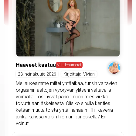
Haaveet kaatuu
Viihdenumerot
28. heinäkuuta 2026
Kirjoittaja: Vivian
Me laukesimme miltei yhtäaikaa, tunsin valtavien
orgasmin aaltojen vyöryvän ylitseni valtavalla
voimalla. Tosi hyvät panot, nuori mies virkkoi
toivuttuaan äskeisestä. Olisiko sinulla kenties
ketään muuta toista yhtä ihanaa milffi -kaveria
jonka kanssa voisin hieman paneskella? En
voinut...