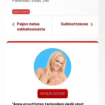
Panemisiin, Vivian, 246.
Seksinovellit
Paljon melua
Suihinottokone
sukkahousuista
MINUN SIVUNI
"Anna eroottisten tarinoideni viedä sinut