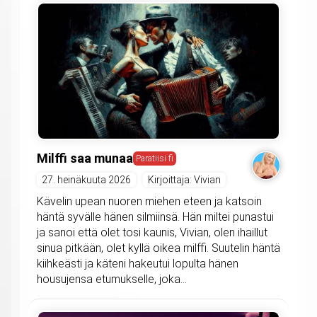
Milffi saa munaa
Paratiisi fi
27. heinäkuuta 2026
Kirjoittaja: Vivian
Kävelin upean nuoren miehen eteen ja katsoin
häntä syvälle hänen silmiinsä. Hän miltei punastui
ja sanoi että olet tosi kaunis, Vivian, olen ihaillut
sinua pitkään, olet kyllä oikea milffi. Suutelin häntä
kiihkeästi ja käteni hakeutui lopulta hänen
housujensa etumukselle, joka...