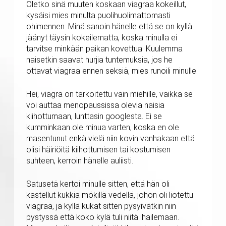
Oletko sinä muuten koskaan viagraa kokeillut,
kysäisi mies minulta puolihuolimattomasti
ohimennen. Minä sanoin hänelle että se on kyllä
jäänyt täysin kokeilematta, koska minulla ei
tarvitse minkään paikan kovettua. Kuulemma
naisetkin saavat hurjia tuntemuksia, jos he
ottavat viagraa ennen seksiä, mies runoili minulle.
Hei, viagra on tarkoitettu vain miehille, vaikka se
voi auttaa menopaussissa olevia naisia
kiihottumaan, lunttasin googlesta. Ei se
kumminkaan ole minua varten, koska en ole
masentunut enkä vielä niin kovin vanhakaan että
olisi häiriöitä kiihottumisen tai kostumisen
suhteen, kerroin hänelle auliisti.
Satusetä kertoi minulle sitten, että hän oli
kastellut kukkia mökillä vedellä, johon oli liotettu
viagraa, ja kyllä kukat sitten pysyivätkin niin
pystyssä että koko kylä tuli niitä ihailemaan.