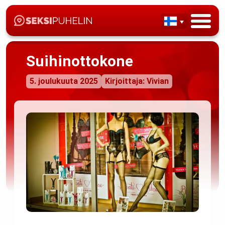
Suihinottokone
5. joulukuuta 2025
Kirjoittaja: Vivian