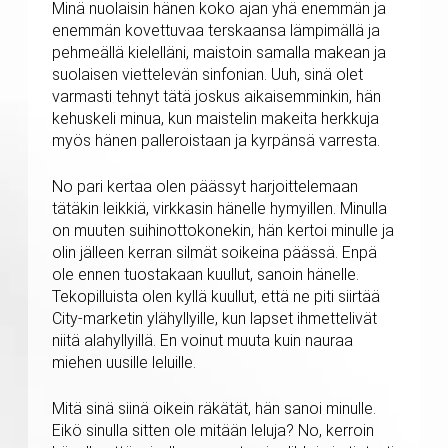
Minä nuolaisin hänen koko ajan yhä enemmän ja
enemmän kovettuvaa terskaansa lämpimällä ja
pehmeällä kielelläni, maistoin samalla makean ja
suolaisen viettelevän sinfonian. Uuh, sinä olet
varmasti tehnyt tätä joskus aikaisemminkin, hän
kehuskeli minua, kun maistelin makeita herkkuja
myös hänen palleroistaan ja kyrpänsä varresta.
No pari kertaa olen päässyt harjoittelemaan
tätäkin leikkiä, virkkasin hänelle hymyillen. Minulla
on muuten suihinottokonekin, hän kertoi minulle ja
olin jälleen kerran silmät soikeina päässä. Enpä
ole ennen tuostakaan kuullut, sanoin hänelle.
Tekopilluista olen kyllä kuullut, että ne piti siirtää
City-marketin ylähyllyille, kun lapset ihmettelivät
niitä alahyllyillä. En voinut muuta kuin nauraa
miehen uusille leluille.
Mitä sinä siinä oikein räkätät, hän sanoi minulle.
Eikö sinulla sitten ole mitään leluja? No, kerroin