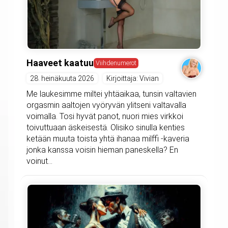
Haaveet kaatuu
Viihdenumerot
28. heinäkuuta 2026
Kirjoittaja: Vivian
Me laukesimme miltei yhtäaikaa, tunsin valtavien
orgasmin aaltojen vyöryvän ylitseni valtavalla
voimalla. Tosi hyvät panot, nuori mies virkkoi
toivuttuaan äskeisestä. Olisiko sinulla kenties
ketään muuta toista yhtä ihanaa milffi -kaveria
jonka kanssa voisin hieman paneskella? En
voinut...