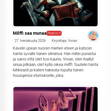
Milffi saa munaa
Paratiisi fi
27. heinäkuuta 2026
Kirjoittaja: Vivian
Kävelin upean nuoren miehen eteen ja katsoin
häntä syvälle hänen silmiinsä. Hän miltei punastui
ja sanoi että olet tosi kaunis, Vivian, olen ihaillut
sinua pitkään, olet kyllä oikea milffi. Suutelin häntä
kiihkeästi ja käteni hakeutui lopulta hänen
housujensa etumukselle, joka...