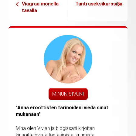
Viagraa monella
Tantraseksikurssilla
tavalla
MINUN SIVUNI
"Anna eroottisten tarinoideni viedä sinut
mukanaan"
Minä olen Vivian ja blogissani kirjoitan
kiusoittelevista fantasioista, kuumista