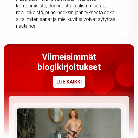
kohtaamisista, dominasta ja alistumisesta,
roolileikeistä, puhelinseksin jännityksestä sekä
siitä, miten sanat ja mielikuvitus voivat sytyttää
nautinnon.
Viimeisimmät
blogikirjoitukset
LUE KAIKKI