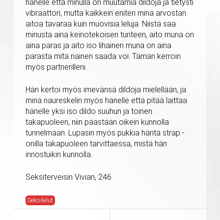
hänelle että minulla on muutamia dildoja ja tietysti
vibraattori, mutta kaikkein eniten minä arvostan
aitoa tavaraa kuin muovisia leluja. Niistä saa
minusta aina keinotekoisen tunteen, aito muna on
aina paras ja aito iso lihainen muna on aina
parasta mitä nainen saada voi. Tämän kerroin
myös partnerilleni.
Hän kertoi myös imevänsä dildoja mielellään, ja
minä naureskelin myös hänelle että pitää laittaa
hänelle yksi iso dildo suuhun ja toinen
takapuoleen, niin päästään oikein kunnolla
tunnelmaan. Lupasin myös pukkia häntä strap -
onilla takapuoleen tarvittaessa, mistä hän
innostuikin kunnolla.
Seksiterveisin Vivian, 246.
Seksilelut