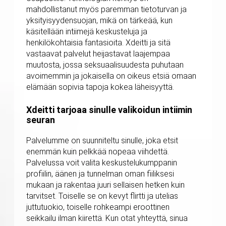
mahdollistanut myös paremman tietoturvan ja
yksityisyydensuojan, mikä on tärkeää, kun
käsitellään intiimejä keskusteluja ja
henkilökohtaisia fantasioita. Xdeitti ja sitä
vastaavat palvelut heijastavat laajempaa
muutosta, jossa seksuaalisuudesta puhutaan
avoimemmin ja jokaisella on oikeus etsiä omaan
elämään sopivia tapoja kokea läheisyyttä.
Xdeitti tarjoaa sinulle valikoidun intiimin
seuran
Palvelumme on suunniteltu sinulle, joka etsit
enemmän kuin pelkkää nopeaa viihdettä.
Palvelussa voit valita keskustelukumppanin
profiilin, äänen ja tunnelman oman fiiliksesi
mukaan ja rakentaa juuri sellaisen hetken kuin
tarvitset. Toiselle se on kevyt flirtti ja utelias
juttutuokio, toiselle rohkeampi eroottinen
seikkailu ilman kiirettä. Kun otat yhteyttä, sinua