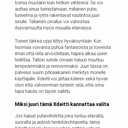
toimia muutakin kuin hetken viihteenä. Se voi
auttaa sinua tunnistamaan, millainen puhe,
tunnelma ja rytmi rakentavat nautintoa juuri
sinulle. Tällainen oivallus voi vahvistaa
itsevarmuutta myös muualla elämässä.
Toinen tärkeä oppi liittyy hyväksyntään. Kun
huomaa voivansa puhua fantasioista ja toiveista
ilman että niitä arvostellaan, häpeä alkaa usein
hellittää. Tällöin suhde omaan haluun muuttuu
lempeämmäksi ja rennommaksi. Juuri tässä on
palvelun suurin pitkäaikainen merkitys monelle
käyttäjälle. Xdeitti voi jättää käteen sekä hyvän
olon että vahvemman tunteen siitä, että oma
tapa haluta on täysin sallittu.
Miksi juuri tämä Xdeitti kannattaa valita
Jos haluat puheviihdettä joka tuntuu elävältä,
suoralta ja aidosti henkilökohtaiselta, tämä