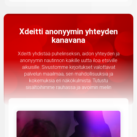
Xdeitti anonyymin yhteyden
kanavana
Xdeitti yhdistää puhelinseksin, aidon yhteyden ja
anonyymin nautinnon kaikille uutta iloa etsiville
aikuisille. Sivustomme kirjoitukset valottavat
palvelun maailmaa, sen mahdollisuuksia ja
kokemuksia eri näkökulmista. Tutustu
sisältöihimme rauhassa ja avoimin mielin