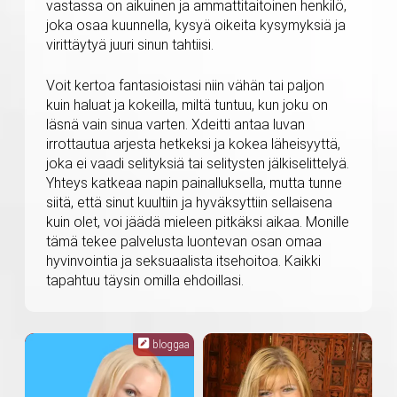
vastassa on aikuinen ja ammattitaitoinen henkilö,
joka osaa kuunnella, kysyä oikeita kysymyksiä ja
virittäytyä juuri sinun tahtiisi.
Voit kertoa fantasioistasi niin vähän tai paljon
kuin haluat ja kokeilla, miltä tuntuu, kun joku on
läsnä vain sinua varten. Xdeitti antaa luvan
irrottautua arjesta hetkeksi ja kokea läheisyyttä,
joka ei vaadi selityksiä tai selitysten jälkiselittelyä.
Yhteys katkeaa napin painalluksella, mutta tunne
siitä, että sinut kuultiin ja hyväksyttiin sellaisena
kuin olet, voi jäädä mieleen pitkäksi aikaa. Monille
tämä tekee palvelusta luontevan osan omaa
hyvinvointia ja seksuaalista itsehoitoa. Kaikki
tapahtuu täysin omilla ehdoillasi.
bloggaa