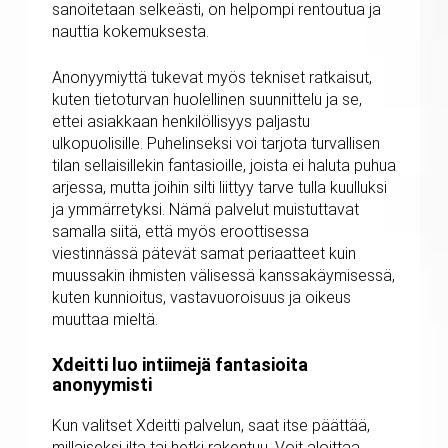
sanoitetaan selkeästi, on helpompi rentoutua ja
nauttia kokemuksesta.
Anonyymiyttä tukevat myös tekniset ratkaisut,
kuten tietoturvan huolellinen suunnittelu ja se,
ettei asiakkaan henkilöllisyys paljastu
ulkopuolisille. Puhelinseksi voi tarjota turvallisen
tilan sellaisillekin fantasioille, joista ei haluta puhua
arjessa, mutta joihin silti liittyy tarve tulla kuulluksi
ja ymmärretyksi. Nämä palvelut muistuttavat
samalla siitä, että myös eroottisessa
viestinnässä pätevät samat periaatteet kuin
muussakin ihmisten välisessä kanssakäymisessä,
kuten kunnioitus, vastavuoroisuus ja oikeus
muuttaa mieltä.
Xdeitti luo intiimejä fantasioita
anonyymisti
Kun valitset Xdeitti palvelun, saat itse päättää,
millaiseksi ilta tai hetki rakentuu. Voit aloittaa