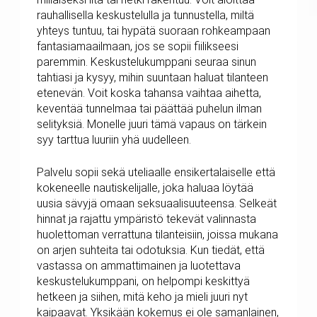
rauhallisella keskustelulla ja tunnustella, miltä
yhteys tuntuu, tai hypätä suoraan rohkeampaan
fantasiamaailmaan, jos se sopii fiilikseesi
paremmin. Keskustelukumppani seuraa sinun
tahtiasi ja kysyy, mihin suuntaan haluat tilanteen
etenevän. Voit koska tahansa vaihtaa aihetta,
keventää tunnelmaa tai päättää puhelun ilman
selityksiä. Monelle juuri tämä vapaus on tärkein
syy tarttua luuriin yhä uudelleen.
Palvelu sopii sekä uteliaalle ensikertalaiselle että
kokeneelle nautiskelijalle, joka haluaa löytää
uusia sävyjä omaan seksuaalisuuteensa. Selkeät
hinnat ja rajattu ympäristö tekevät valinnasta
huolettoman verrattuna tilanteisiin, joissa mukana
on arjen suhteita tai odotuksia. Kun tiedät, että
vastassa on ammattimainen ja luotettava
keskustelukumppani, on helpompi keskittyä
hetkeen ja siihen, mitä keho ja mieli juuri nyt
kaipaavat. Yksikään kokemus ei ole samanlainen,