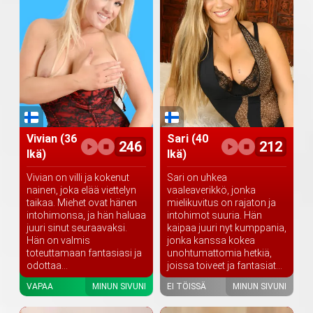
Vivian
(36
Sari
(40
246
212
Ikä)
Ikä)
Vivian on villi ja kokenut
Sari on uhkea
nainen, joka elää viettelyn
vaaleaverikkö, jonka
taikaa. Miehet ovat hänen
mielikuvitus on rajaton ja
intohimonsa, ja hän haluaa
intohimot suuria. Hän
juuri sinut seuraavaksi.
kaipaa juuri nyt kumppania,
Hän on valmis
jonka kanssa kokea
toteuttamaan fantasiasi ja
unohtumattomia hetkiä,
odottaa...
joissa toiveet ja fantasiat...
VAPAA
MINUN SIVUNI
EI TÖISSÄ
MINUN SIVUNI