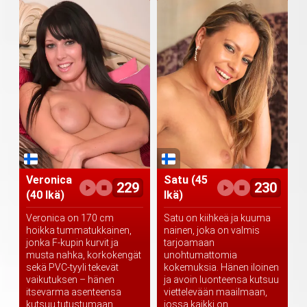
Veronica
Satu
(45
229
230
(40 Ikä)
Ikä)
Veronica on 170 cm
Satu on kiihkeä ja kuuma
hoikka tummatukkainen,
nainen, joka on valmis
jonka F-kupin kurvit ja
tarjoamaan
musta nahka, korkokengät
unohtumattomia
sekä PVC-tyyli tekevät
kokemuksia. Hänen iloinen
vaikutuksen – hänen
ja avoin luonteensa kutsuu
itsevarma asenteensa
viettelevään maailmaan,
kutsuu tutustumaan...
jossa kaikki on