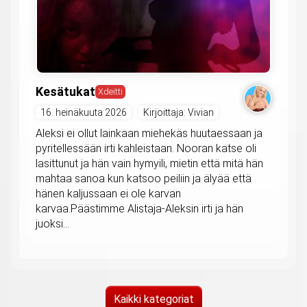
Kesätukat
Xdeitti
16. heinäkuuta 2026
Kirjoittaja: Vivian
Aleksi ei ollut lainkaan miehekäs huutaessaan ja
pyritellessään irti kahleistaan. Nooran katse oli
lasittunut ja hän vain hymyili, mietin että mitä hän
mahtaa sanoa kun katsoo peiliin ja älyää että
hänen kaljussaan ei ole karvan
karvaa.Päästimme Alistaja-Aleksin irti ja hän
juoksi...
Kaikki kategoriat