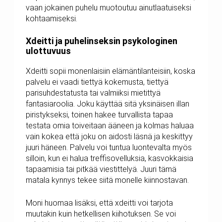
vaan jokainen puhelu muotoutuu ainutlaatuiseksi
kohtaamiseksi.
Xdeitti ja puhelinseksin psykologinen
ulottuvuus
Xdeitti sopii monenlaisiin elämäntilanteisiin, koska
palvelu ei vaadi tiettyä kokemusta, tiettyä
parisuhdestatusta tai valmiiksi mietittyä
fantasiaroolia. Joku käyttää sitä yksinäisen illan
piristykseksi, toinen hakee turvallista tapaa
testata omia toiveitaan ääneen ja kolmas haluaa
vain kokea että joku on aidosti läsnä ja keskittyy
juuri häneen. Palvelu voi tuntua luontevalta myös
silloin, kun ei halua treffisovelluksia, kasvokkaisia
tapaamisia tai pitkää viestittelyä. Juuri tämä
matala kynnys tekee siitä monelle kiinnostavan.
Moni huomaa lisäksi, että xdeitti voi tarjota
muutakin kuin hetkellisen kiihotuksen. Se voi