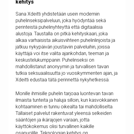
kehitys
Sana Xdeitti yhdistetään usein moderniin
puhelinseksipalveluun, joka hyödyntää sekä
perinteistä puhelinyhteyttä että digitaalisia
alustoja. Taustalla on pitkä kehityskaari, joka
alkaa varhaisista aikuisviihteen puhelinlinjoista ja
jatkuu nykypäivän joustaviin palveluihin, joissa
käyttäjä voi itse valita ajankohdan, teeman ja
keskustelukumppanin. Puhelinseksi on
mahdollistanut anonyymin ja turvallisen tavan
tutkia seksuaalisuutta jo vuosikymmenten ajan, ja
Xdeitti edustaa tätä perinnettä nykyhetkessä.
Monille ihmisille puhelin tarjoaa luontevan tavan
ilmaista tunteita ja haluja silloin, kun kasvokkainen
kohtaaminen ei tunnu oikealta tai mahdolliselta.
Tällaiset palvelut rakentuvat yleensä selkeiden
sääntöjen ja ikärajojen varaan, jotta
käyttökokemus olisi turvallinen kaikille
osapuolille. Teknologian kehitys on