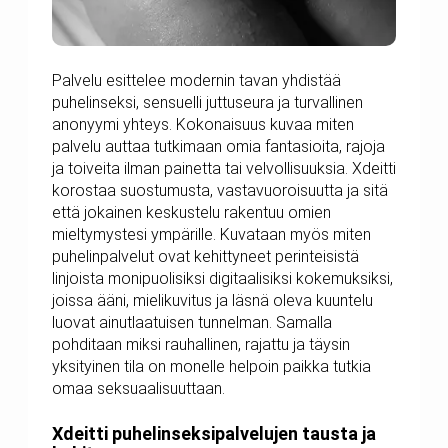
Palvelu esittelee modernin tavan yhdistää
puhelinseksi, sensuelli juttuseura ja turvallinen
anonyymi yhteys. Kokonaisuus kuvaa miten
palvelu auttaa tutkimaan omia fantasioita, rajoja
ja toiveita ilman painetta tai velvollisuuksia. Xdeitti
korostaa suostumusta, vastavuoroisuutta ja sitä
että jokainen keskustelu rakentuu omien
mieltymystesi ympärille. Kuvataan myös miten
puhelinpalvelut ovat kehittyneet perinteisistä
linjoista monipuolisiksi digitaalisiksi kokemuksiksi,
joissa ääni, mielikuvitus ja läsnä oleva kuuntelu
luovat ainutlaatuisen tunnelman. Samalla
pohditaan miksi rauhallinen, rajattu ja täysin
yksityinen tila on monelle helpoin paikka tutkia
omaa seksuaalisuuttaan.
Xdeitti puhelinseksipalvelujen tausta ja