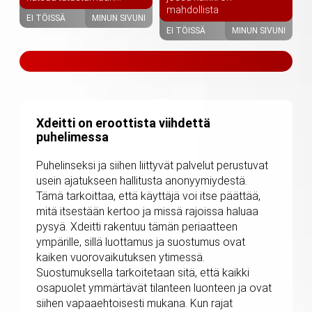
mahdollista
EI TÖISSÄ
MINUN SIVUNI
EI TÖISSÄ
MINUN SIVUNI
Xdeitti on eroottista viihdettä
puhelimessa
Puhelinseksi ja siihen liittyvät palvelut perustuvat
usein ajatukseen hallitusta anonyymiydestä.
Tämä tarkoittaa, että käyttäjä voi itse päättää,
mitä itsestään kertoo ja missä rajoissa haluaa
pysyä. Xdeitti rakentuu tämän periaatteen
ympärille, sillä luottamus ja suostumus ovat
kaiken vuorovaikutuksen ytimessä.
Suostumuksella tarkoitetaan sitä, että kaikki
osapuolet ymmärtävät tilanteen luonteen ja ovat
siihen vapaaehtoisesti mukana. Kun rajat