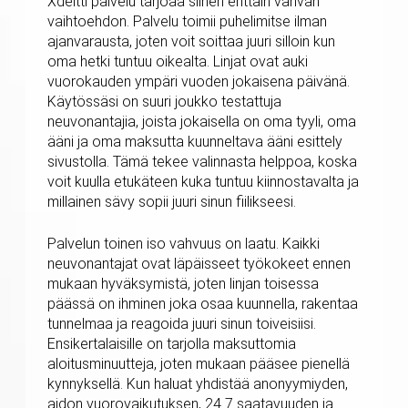
Xdeitti palvelu tarjoaa siihen erittäin vahvan
vaihtoehdon. Palvelu toimii puhelimitse ilman
ajanvarausta, joten voit soittaa juuri silloin kun
oma hetki tuntuu oikealta. Linjat ovat auki
vuorokauden ympäri vuoden jokaisena päivänä.
Käytössäsi on suuri joukko testattuja
neuvonantajia, joista jokaisella on oma tyyli, oma
ääni ja oma maksutta kuunneltava ääni esittely
sivustolla. Tämä tekee valinnasta helppoa, koska
voit kuulla etukäteen kuka tuntuu kiinnostavalta ja
millainen sävy sopii juuri sinun fiilikseesi.
Palvelun toinen iso vahvuus on laatu. Kaikki
neuvonantajat ovat läpäisseet työkokeet ennen
mukaan hyväksymistä, joten linjan toisessa
päässä on ihminen joka osaa kuunnella, rakentaa
tunnelmaa ja reagoida juuri sinun toiveisiisi.
Ensikertalaisille on tarjolla maksuttomia
aloitusminuutteja, joten mukaan pääsee pienellä
kynnyksellä. Kun haluat yhdistää anonyymiyden,
aidon vuorovaikutuksen, 24 7 saatavuuden ja