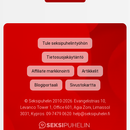
Tule seksipuhelintyöhön
Tietosuojakäytäntö
Affiliate markkinointi
Artikkelit
Blogiportaali
Sivustokartta
©
Seksipuhelin
2010-2026. Evangelistrias 10,
Levanco Tower 1, Office 601, Agia Zoni, Limassol
3031, Kypros.
09-7479 0620
.
help@seksipuhelin.fi