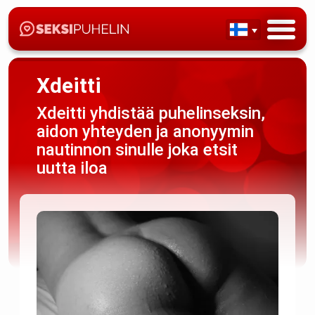
Xdeitti
Xdeitti yhdistää puhelinseksin,
aidon yhteyden ja anonyymin
nautinnon sinulle joka etsit
uutta iloa