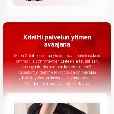
Xdeitti palvelun ytimen
avaajana
Miten Xdeitti onnistuu yhdistämään puhelinseksin
lämmön, aidon yhteyden tunteen ja täydellisen
anonymiteetin samaan kokemukseen?
Asiantuntijoidemme tekstit avaavat palvelun
ydintä käytännönläheisesti ja kiinnostavasti.
Sivuillemme ilmestyy uutta luettavaa