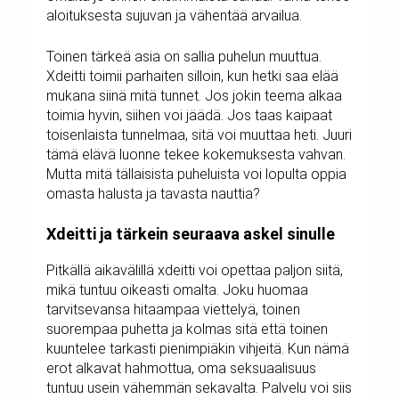
aloituksesta sujuvan ja vähentää arvailua.
Toinen tärkeä asia on sallia puhelun muuttua.
Xdeitti toimii parhaiten silloin, kun hetki saa elää
mukana siinä mitä tunnet. Jos jokin teema alkaa
toimia hyvin, siihen voi jäädä. Jos taas kaipaat
toisenlaista tunnelmaa, sitä voi muuttaa heti. Juuri
tämä elävä luonne tekee kokemuksesta vahvan.
Mutta mitä tällaisista puheluista voi lopulta oppia
omasta halusta ja tavasta nauttia?
Xdeitti ja tärkein seuraava askel sinulle
Pitkällä aikavälillä xdeitti voi opettaa paljon siitä,
mikä tuntuu oikeasti omalta. Joku huomaa
tarvitsevansa hitaampaa viettelyä, toinen
suorempaa puhetta ja kolmas sitä että toinen
kuuntelee tarkasti pienimpiäkin vihjeitä. Kun nämä
erot alkavat hahmottua, oma seksuaalisuus
tuntuu usein vähemmän sekavalta. Palvelu voi siis