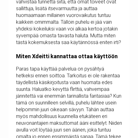
vahvistaa tunnetta siitä, että omat toiveet ovat
sallittuja, lisätä itsevarmuutta ja auttaa
huomaamaan millainen vuorovaikutus tuntuu
kaikkein omimmalta. Tällöin puhelu ei jää vain
yhdeksi kokeiluksi vaan voi alkaa kertoa jotakin
syvempää omasta tavasta haluta. Mutta miten
tästä kokemuksesta saa käytännössä eniten irti?
Miten Xdeitti kannattaa ottaa käyttöön
Paras tapa käyttää palvelua on pysähtyä
hetkeksi ennen soittoa. Tarkoitus ei ole rakentaa
täydellistä käsikirjoitusta vaan huomata edes
suunta. Haluatko kevyttä flirttiä, vahvempaa
jännitettä vai enemmän tarinallista fantasiaa? Kun
tämä on suunnilleen selvillä, puhelu lähtee usein
helpommin juuri oikeaan sävyyn. Tähän auttaa
myös mahdollisuus kuunnella etukäteen eri
neuvonantajien maksuttomat ääni esittelyt. Niiden
avulla voit löytää juuri sen äänen, joka tuntuu
omalta jo ennen ensimmäistä sanaa. Tämä tekee