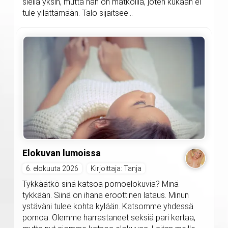
siellä yksin, mutta hän on matkoilla, joten kukaan ei
tule yllättämään. Talo sijaitsee...
Elokuvan lumoissa
6. elokuuta 2026
Kirjoittaja: Tanja
Tykkäätkö sinä katsoa pornoelokuvia? Minä
tykkään. Siinä on ihana eroottinen lataus. Minun
ystäväni tulee kohta kylään. Katsomme yhdessä
pornoa. Olemme harrastaneet seksiä pari kertaa,