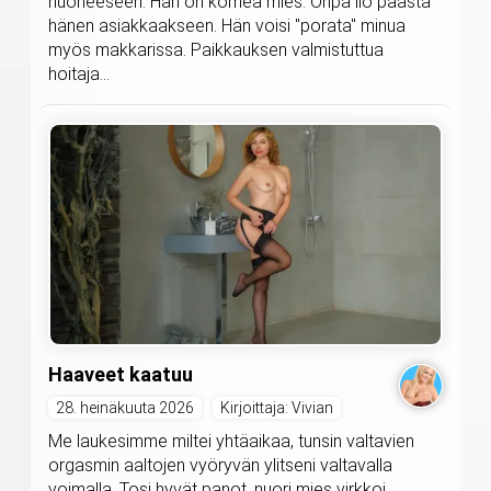
huoneeseen. Hän on komea mies. Onpa ilo päästä
hänen asiakkaakseen. Hän voisi "porata" minua
myös makkarissa. Paikkauksen valmistuttua
hoitaja...
Haaveet kaatuu
28. heinäkuuta 2026
Kirjoittaja: Vivian
Me laukesimme miltei yhtäaikaa, tunsin valtavien
orgasmin aaltojen vyöryvän ylitseni valtavalla
voimalla. Tosi hyvät panot, nuori mies virkkoi