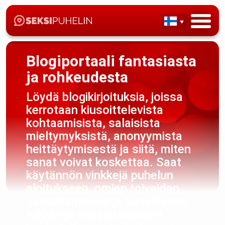
Blogiportaali fantasiasta
ja rohkeudesta
Löydä blogikirjoituksia, joissa
kerrotaan kiusoittelevista
kohtaamisista, salaisista
mieltymyksistä, anonyymista
heittäytymisestä ja siitä, miten
sanat voivat koskettaa. Saat
käytännön vinkkejä puhelun
aloitukseen, omien toiveiden
sanoittamiseen ja turvalliseen
leikkiin ja anna otsikoiden