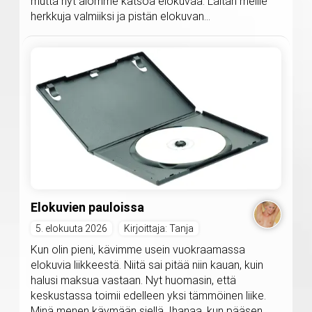
mutta nyt aiomme katsoa elokuvaa. Laitan meille
herkkuja valmiiksi ja pistän elokuvan...
Elokuvien pauloissa
5. elokuuta 2026
Kirjoittaja: Tanja
Kun olin pieni, kävimme usein vuokraamassa
elokuvia liikkeestä. Niitä sai pitää niin kauan, kuin
halusi maksua vastaan. Nyt huomasin, että
keskustassa toimii edelleen yksi tämmöinen liike.
Minä menen käymään siellä. Ihanaa, kun pääsen