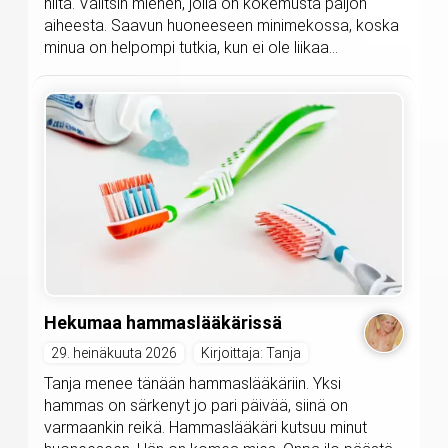
niitä. Valitsin miehen, jolla on kokemusta paljon
aiheesta. Saavun huoneeseen minimekossa, koska
minua on helpompi tutkia, kun ei ole liikaa...
Hekumaa hammaslääkärissä
29. heinäkuuta 2026
Kirjoittaja: Tanja
Tanja menee tänään hammaslääkäriin. Yksi
hammas on särkenyt jo pari päivää, siinä on
varmaankin reikä. Hammaslääkäri kutsuu minut