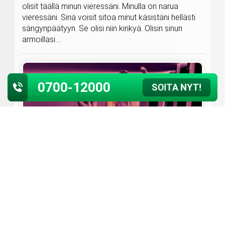
olisit täällä minun vieressäni. Minulla on narua
vieressäni. Sinä voisit sitoa minut käsistäni hellästi
sängynpäätyyn. Se olisi niin kinkyä. Olisin sinun
armoillasi....
0700-12000
SOITA NYT!
Kotiinkuljetus
26. heinäkuuta 2026
Kirjoittaja: Vivian
Minä olin selaillut nettiä aivan innoissani, koska
tarvitsin ainakin omasta mielestäni lisää alusasuja