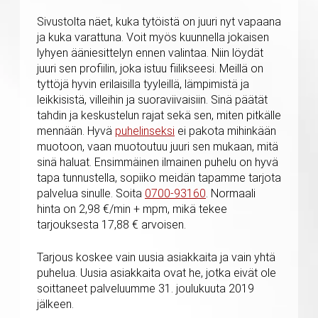
Sivustolta näet, kuka tytöistä on juuri nyt vapaana
ja kuka varattuna. Voit myös kuunnella jokaisen
lyhyen ääniesittelyn ennen valintaa. Niin löydät
juuri sen profiilin, joka istuu fiilikseesi. Meillä on
tyttöjä hyvin erilaisilla tyyleillä, lämpimistä ja
leikkisistä, villeihin ja suoraviivaisiin. Sinä päätät
tahdin ja keskustelun rajat sekä sen, miten pitkälle
mennään. Hyvä
puhelinseksi
ei pakota mihinkään
muotoon, vaan muotoutuu juuri sen mukaan, mitä
sinä haluat. Ensimmäinen ilmainen puhelu on hyvä
tapa tunnustella, sopiiko meidän tapamme tarjota
palvelua sinulle. Soita
0700-93160
. Normaali
hinta on
2,98 €/min + mpm
, mikä tekee
tarjouksesta 17,88 € arvoisen.
Tarjous koskee vain uusia asiakkaita ja vain yhtä
puhelua. Uusia asiakkaita ovat he, jotka eivät ole
soittaneet palveluumme 31. joulukuuta 2019
jälkeen.