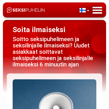
Soita ilmaiseksi
Soitto seksipuhelimeen ja
seksilinjalle ilmaiseksi? Uudet
asiakkaat soittavat
seksipuhelimeen ja seksilinjalle
ilmaiseksi 6 minuutin ajan