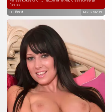
kanssa kokea unohtumattomia hetkiä, joissa toiveet ja
fantasiat...
EI TÖISSÄ
MINUN SIVUNI