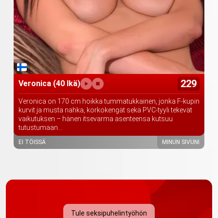
229
Veronica
(40 Ikä)
Veronica on 170 cm hoikka tummatukkainen, jonka F-kupin
kurvit ja musta nahka, korkokengät sekä PVC-tyyli tekevät
vaikutuksen – hänen itsevarma asenteensa kutsuu
tutustumaan...
EI TÖISSÄ
MINUN SIVUNI
Tule seksipuhelintyöhön