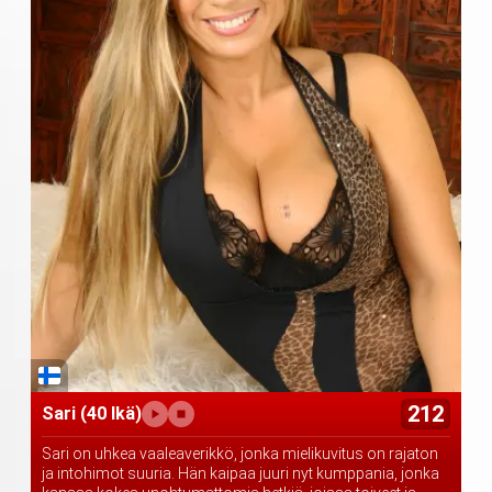
212
Sari
(40 Ikä)
Sari on uhkea vaaleaverikkö, jonka mielikuvitus on rajaton
ja intohimot suuria. Hän kaipaa juuri nyt kumppania, jonka