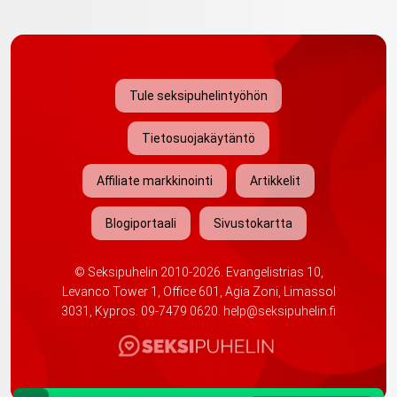
Tule seksipuhelintyöhön
Tietosuojakäytäntö
Affiliate markkinointi
Artikkelit
Blogiportaali
Sivustokartta
©
Seksipuhelin
2010-2026. Evangelistrias 10,
Levanco Tower 1, Office 601, Agia Zoni, Limassol
3031, Kypros.
09-7479 0620
.
help@seksipuhelin.fi