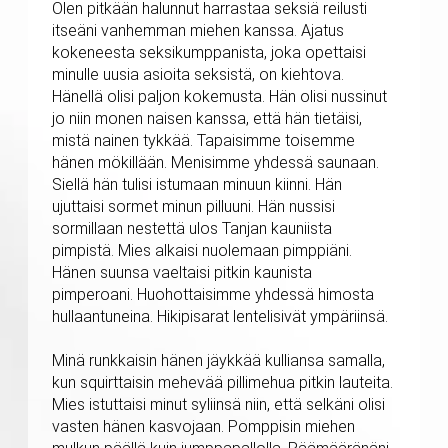
Olen pitkään halunnut harrastaa seksiä reilusti
itseäni vanhemman miehen kanssa. Ajatus
kokeneesta seksikumppanista, joka opettaisi
minulle uusia asioita seksistä, on kiehtova.
Hänellä olisi paljon kokemusta. Hän olisi nussinut
jo niin monen naisen kanssa, että hän tietäisi,
mistä nainen tykkää. Tapaisimme toisemme
hänen mökillään. Menisimme yhdessä saunaan.
Siellä hän tulisi istumaan minuun kiinni. Hän
ujuttaisi sormet minun pilluuni. Hän nussisi
sormillaan nestettä ulos Tanjan kauniista
pimpistä. Mies alkaisi nuolemaan pimppiäni.
Hänen suunsa vaeltaisi pitkin kaunista
pimperoani. Huohottaisimme yhdessä himosta
hullaantuneina. Hikipisarat lentelisivät ympäriinsä.
Minä runkkaisin hänen jäykkää kulliansa samalla,
kun squirttaisin mehevää pillimehua pitkin lauteita.
Mies istuttaisi minut syliinsä niin, että selkäni olisi
vasten hänen kasvojaan. Pomppisin miehen