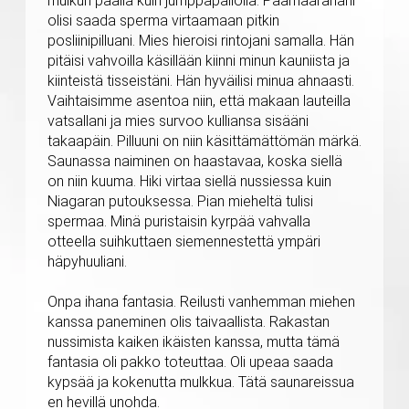
mulkun päällä kuin jumppapallolla. Päämääränäni
olisi saada sperma virtaamaan pitkin
posliinipilluani. Mies hieroisi rintojani samalla. Hän
pitäisi vahvoilla käsillään kiinni minun kauniista ja
kiinteistä tisseistäni. Hän hyväilisi minua ahnaasti.
Vaihtaisimme asentoa niin, että makaan lauteilla
vatsallani ja mies survoo kulliansa sisääni
takaapäin. Pilluuni on niin käsittämättömän märkä.
Saunassa naiminen on haastavaa, koska siellä
on niin kuuma. Hiki virtaa siellä nussiessa kuin
Niagaran putouksessa. Pian mieheltä tulisi
spermaa. Minä puristaisin kyrpää vahvalla
otteella suihkuttaen siemennestettä ympäri
häpyhuuliani.
Onpa ihana fantasia. Reilusti vanhemman miehen
kanssa paneminen olis taivaallista. Rakastan
nussimista kaiken ikäisten kanssa, mutta tämä
fantasia oli pakko toteuttaa. Oli upeaa saada
kypsää ja kokenutta mulkkua. Tätä saunareissua
en hevillä unohda.