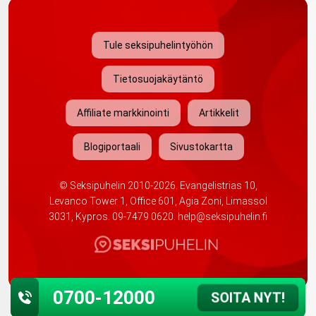
Tule seksipuhelintyöhön
Tietosuojakäytäntö
Affiliate markkinointi
Artikkelit
Blogiportaali
Sivustokartta
©
Seksipuhelin
2010-2026. Evangelistrias 10,
Levanco Tower 1, Office 601, Agia Zoni, Limassol
3031, Kypros.
09-7479 0620
.
help@seksipuhelin.fi
0700-12000
SOITA NYT!