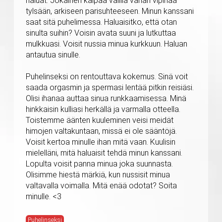
haluat. Jokainen kaipaa välillä vähän vipinää
tylsään, arkiseen parisuhteeseen. Minun kanssani
saat sitä puhelimessa. Haluaisitko, että otan
sinulta suihin? Voisin avata suuni ja lutkuttaa
mulkkuasi. Voisit nussia minua kurkkuun. Haluan
antautua sinulle.
Puhelinseksi on rentouttava kokemus. Sinä voit
saada orgasmin ja spermasi lentää pitkin reisiäsi.
Olisi ihanaa auttaa sinua runkkaamisessa. Minä
hinkkaisin kulliasi herkällä ja varmalla otteella.
Toistemme äänten kuuleminen veisi meidät
himojen valtakuntaan, missä ei ole sääntöjä.
Voisit kertoa minulle ihan mitä vaan. Kuulisin
mielelläni, mitä haluaisit tehdä minun kanssani.
Lopulta voisit panna minua joka suunnasta.
Olisimme hiestä märkiä, kun nussisit minua
valtavalla voimalla. Mitä enää odotat? Soita
minulle. <3
Puhelinseksi