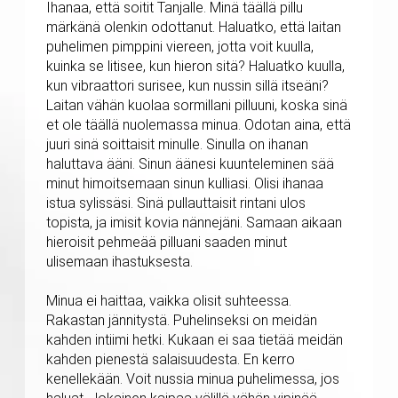
Ihanaa, että soitit Tanjalle. Minä täällä pillu
märkänä olenkin odottanut. Haluatko, että laitan
puhelimen pimppini viereen, jotta voit kuulla,
kuinka se litisee, kun hieron sitä? Haluatko kuulla,
kun vibraattori surisee, kun nussin sillä itseäni?
Laitan vähän kuolaa sormillani pilluuni, koska sinä
et ole täällä nuolemassa minua. Odotan aina, että
juuri sinä soittaisit minulle. Sinulla on ihanan
haluttava ääni. Sinun äänesi kuunteleminen sää
minut himoitsemaan sinun kulliasi. Olisi ihanaa
istua sylissäsi. Sinä pullauttaisit rintani ulos
topista, ja imisit kovia nännejäni. Samaan aikaan
hieroisit pehmeää pilluani saaden minut
ulisemaan ihastuksesta.
Minua ei haittaa, vaikka olisit suhteessa.
Rakastan jännitystä. Puhelinseksi on meidän
kahden intiimi hetki. Kukaan ei saa tietää meidän
kahden pienestä salaisuudesta. En kerro
kenellekään. Voit nussia minua puhelimessa, jos