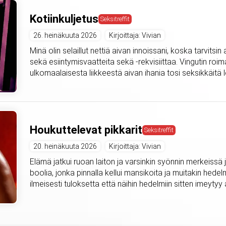
Kotiinkuljetus
Seksitreffit
26. heinäkuuta 2026
Kirjoittaja: Vivian
Minä olin selaillut nettiä aivan innoissani, koska tarvitsi
sekä esiintymisvaatteita sekä -rekvisiittaa. Vingutin roima
ulkomaalaisesta liikkeestä aivan ihania tosi seksikkäitä l
Houkuttelevat pikkarit
Seksitreffit
20. heinäkuuta 2026
Kirjoittaja: Vivian
Elämä jatkui ruoan laiton ja varsinkin syönnin merkeissä ja
boolia, jonka pinnalla kellui mansikoita ja muitakin hedel
ilmeisesti tuloksetta että näihin hedelmiin sitten imeytyy a