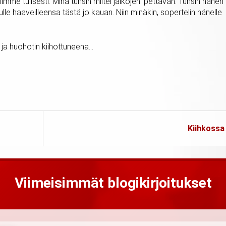
limme tulisesti. Minä tunsin miltei jalkojeni pettävän. Tunsin hänen
le haaveilleensa tästä jo kauan. Niin minäkin, sopertelin hänelle
ni ja huohotin kiihottuneena…
Kiihkossa
Viimeisimmät blogikirjoitukset