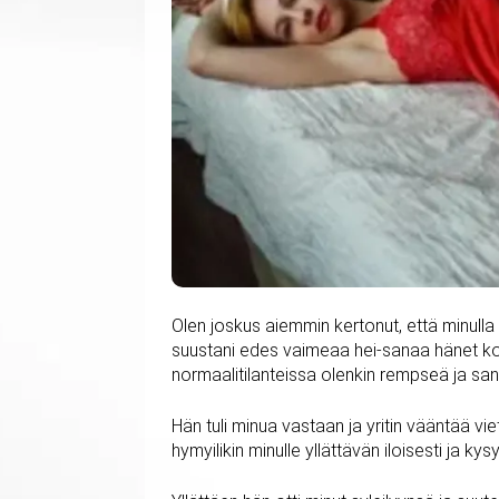
Olen joskus aiemmin kertonut, että minulla 
suustani edes vaimeaa hei-sanaa hänet ko
normaalitilanteissa olenkin rempseä ja san
Hän tuli minua vastaan ja yritin vääntää vi
hymyilikin minulle yllättävän iloisesti ja ky