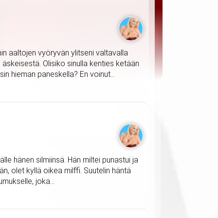
n aaltojen vyöryvän ylitseni valtavalla
 äskeisestä. Olisiko sinulla kenties ketään
sin hieman paneskella? En voinut...
le hänen silmiinsä. Hän miltei punastui ja
än, olet kyllä oikea milffi. Suutelin häntä
mukselle, joka...