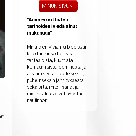
MINUN SIVUNI
"Anna eroottisten
tarinoideni viedä sinut
mukanaan"
Minä olen Vivian ja blogissani
kirjoitan kiusoittelevista
fantasioista, kuumista
kohtaamisista, dominasta ja
alistumisesta, roolileikeistä,
puhelinseksin jännityksestä
sekä siitä, miten sanat ja
a
mielikuvitus voivat sytyttää
nautinnon.
Hän