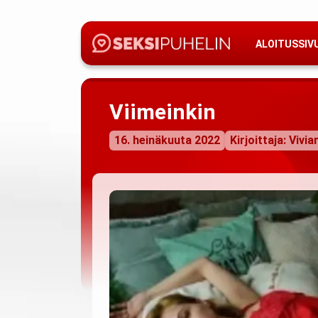
ALOITUSSIV
Viimeinkin
16. heinäkuuta 2022
Kirjoittaja: Vivia