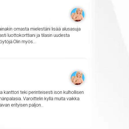
n ainakin omasta mielestäni lisää alusasuja
sti luottokorttiani ja tilasin uudesta
öytöjä.Olin myös...
 kanttori teki perinteisesti ison kulhollisen
mänpalasia. Varoittelin kyllä muita vaikka
ivan erityisen paljon...