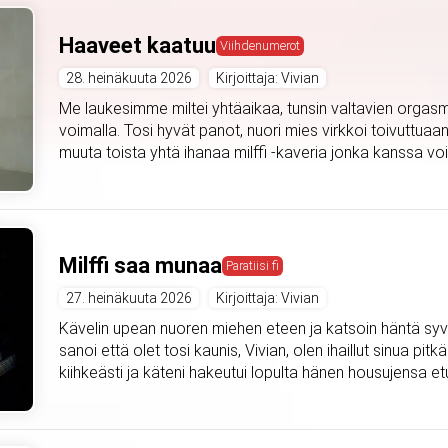
Haaveet kaatuu
Viihdenumerot
28. heinäkuuta 2026
Kirjoittaja: Vivian
Me laukesimme miltei yhtäaikaa, tunsin valtavien orgasmi
voimalla. Tosi hyvät panot, nuori mies virkkoi toivuttuaan
muuta toista yhtä ihanaa milffi -kaveria jonka kanssa voi
Milffi saa munaa
Paratiisi fi
27. heinäkuuta 2026
Kirjoittaja: Vivian
Kävelin upean nuoren miehen eteen ja katsoin häntä syväl
sanoi että olet tosi kaunis, Vivian, olen ihaillut sinua pitkä
kiihkeästi ja käteni hakeutui lopulta hänen housujensa etu