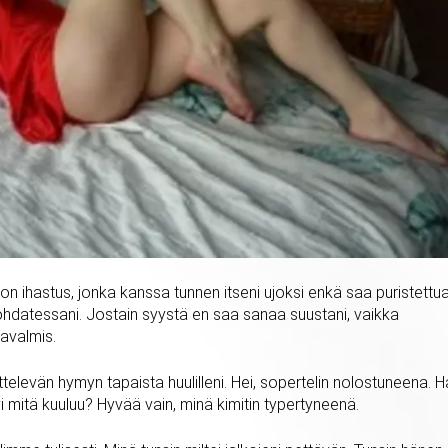
on ihastus, jonka kanssa tunnen itseni ujoksi enkä saa puristettu
hdatessani. Jostain syystä en saa sanaa suustani, vaikka
avalmis.
ettelevän hymyn tapaista huulilleni. Hei, sopertelin nolostuneena. 
syi mitä kuuluu? Hyvää vain, minä kimitin typertyneenä.