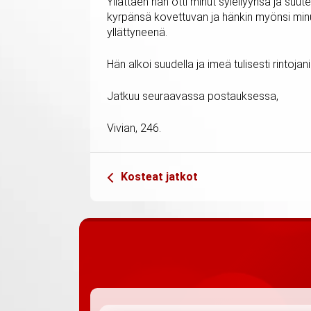
Yllättäen hän otti minut syleilyynsä ja suute
kyrpänsä kovettuvan ja hänkin myönsi minul
yllättyneenä.
Hän alkoi suudella ja imeä tulisesti rintoja
Jatkuu seuraavassa postauksessa,
Vivian, 246.
Kosteat jatkot