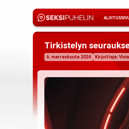
ALOITUSSIV
Tirkistelyn seuraukse
6. marraskuuta 2024
Kirjoittaja: Vivi