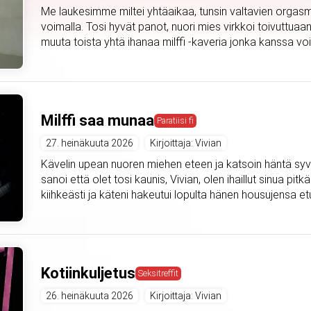
Me laukesimme miltei yhtäaikaa, tunsin valtavien orgasmi
voimalla. Tosi hyvät panot, nuori mies virkkoi toivuttuaan
muuta toista yhtä ihanaa milffi -kaveria jonka kanssa voi
Milffi saa munaa
Paratiisi fi
27. heinäkuuta 2026
Kirjoittaja: Vivian
Kävelin upean nuoren miehen eteen ja katsoin häntä syväl
sanoi että olet tosi kaunis, Vivian, olen ihaillut sinua pitkä
kiihkeästi ja käteni hakeutui lopulta hänen housujensa etu
Kotiinkuljetus
Seksitreffit
26. heinäkuuta 2026
Kirjoittaja: Vivian