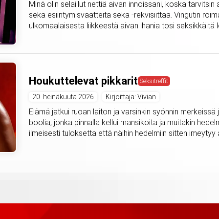
Minä olin selaillut nettiä aivan innoissani, koska tarvitsi
sekä esiintymisvaatteita sekä -rekvisiittaa. Vingutin roima
ulkomaalaisesta liikkeestä aivan ihania tosi seksikkäitä l
Houkuttelevat pikkarit
Seksitreffit
20. heinäkuuta 2026
Kirjoittaja: Vivian
Elämä jatkui ruoan laiton ja varsinkin syönnin merkeissä ja
boolia, jonka pinnalla kellui mansikoita ja muitakin hedel
ilmeisesti tuloksetta että näihin hedelmiin sitten imeytyy a