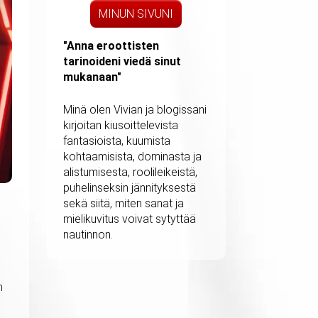
MINUN SIVUNI
"Anna eroottisten
tarinoideni viedä sinut
mukanaan"
Minä olen Vivian ja blogissani
kirjoitan kiusoittelevista
fantasioista, kuumista
kohtaamisista, dominasta ja
alistumisesta, roolileikeistä,
puhelinseksin jännityksestä
sekä siitä, miten sanat ja
mielikuvitus voivat sytyttää
nautinnon.
n