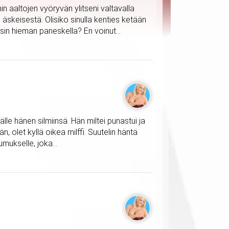
n aaltojen vyöryvän ylitseni valtavalla
 äskeisestä. Olisiko sinulla kenties ketään
sin hieman paneskella? En voinut...
le hänen silmiinsä. Hän miltei punastui ja
än, olet kyllä oikea milffi. Suutelin häntä
mukselle, joka...