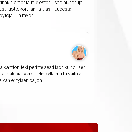
n ainakin omasta mielestäni lisää alusasuja
sti luottokorttiani ja tilasin uudesta
öytöjä.Olin myös...
 kanttori teki perinteisesti ison kulhollisen
mänpalasia. Varoittelin kyllä muita vaikka
ivan erityisen paljon...