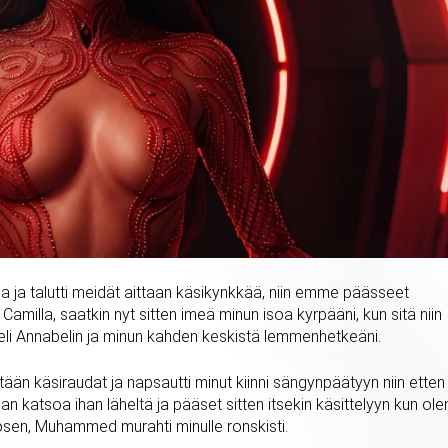
 ja talutti meidät aittaan käsikynkkää, niin emme päässeet
milla, saatkin nyt sitten imeä minun isoa kyrpääni, kun sitä niin
n, eli Annabelin ja minun kahden keskistä lemmenhetkeäni.
ään käsiraudat ja napsautti minut kiinni sängynpäätyyn niin etten
n katsoa ihan läheltä ja pääset sitten itsekin käsittelyyn kun ole
osen, Muhammed murahti minulle ronskisti.