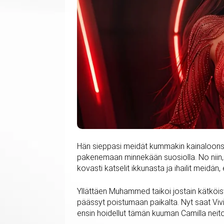
Hän sieppasi meidät kummakin kainaloonsa
pakenemaan minnekään suosiolla. No niin, Ca
kovasti katselit ikkunasta ja ihailit meidä
Yllättäen Muhammed taikoi jostain kätköist
päässyt poistumaan paikalta. Nyt saat Vivia
ensin hoidellut tämän kuuman Camilla neit