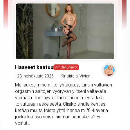
Haaveet kaatuu
Viihdenumerot
28. heinäkuuta 2026
Kirjoittaja: Vivian
Me laukesimme miltei yhtäaikaa, tunsin valtavien
orgasmin aaltojen vyöryvän ylitseni valtavalla
voimalla. Tosi hyvät panot, nuori mies virkkoi
toivuttuaan äskeisestä. Olisiko sinulla kenties
ketään muuta toista yhtä ihanaa milffi -kaveria
jonka kanssa voisin hieman paneskella? En
voinut...