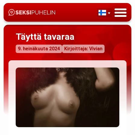
Täyttä tavaraa
9. heinäkuuta 2024
Kirjoittaja: Vivian