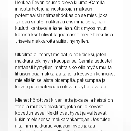
Hehkeä Eevan asussa oleva kuuma -Camilla
innostui heti, juhannustaikojan mukaan
potentiaalisin naimaehdokas on se mies, joka
tarjoaa sinulle makkaraa ensimmäisenä, hän
kuulutti kantavalla äänellään. Oitis myös muut
komistukset olivat tarjoamassa meille herkullisia
tiriseviä makkaroita auliisti hymyillen.
Ulkoilma oli tehnyt meidät jo nälkäisiksi, joten
makkara teki hyvin kauppansa. Camilla tiedusteli
riettaasti hymyillen, mahtaisiko olla myös muuta
lihaisampaa makkaraa tarjolla kesäyön kunniaksi,
mielellään sellaista pidempää, paksumpaa ja
kovempaa materiaalia olevaa täyttä tavaraa.
Miehet höröttivät kilvan, että jokaisella heistä on
tarjolla muheva makkara, joka on jo kovasti
kovettumassa. Neidit ovat hyvät ja valitsevat
kukin mieleisensä makkarankantajan. Jos tulee
riita, niin makkaraa voidaan myös jakaa