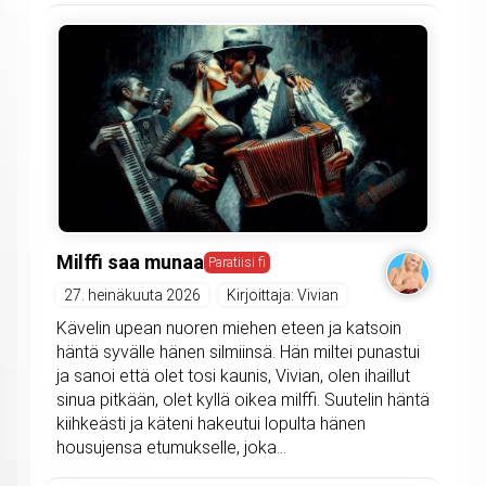
Milffi saa munaa
Paratiisi fi
27. heinäkuuta 2026
Kirjoittaja: Vivian
Kävelin upean nuoren miehen eteen ja katsoin
häntä syvälle hänen silmiinsä. Hän miltei punastui
ja sanoi että olet tosi kaunis, Vivian, olen ihaillut
sinua pitkään, olet kyllä oikea milffi. Suutelin häntä
kiihkeästi ja käteni hakeutui lopulta hänen
housujensa etumukselle, joka...