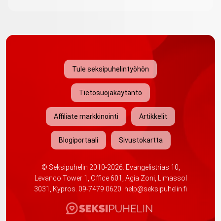
Tule seksipuhelintyöhön
Tietosuojakäytäntö
Affiliate markkinointi
Artikkelit
Blogiportaali
Sivustokartta
©
Seksipuhelin
2010-2026. Evangelistrias 10,
Levanco Tower 1, Office 601, Agia Zoni, Limassol
3031, Kypros.
09-7479 0620
.
help@seksipuhelin.fi