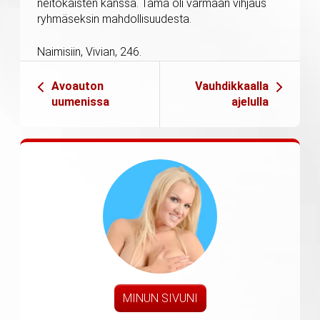
neitokaisten kanssa. Tämä oli varmaan vihjaus
ryhmäseksin mahdollisuudesta.
Naimisiin, Vivian, 246.
Avoauton
Vauhdikkaalla
uumenissa
ajelulla
MINUN SIVUNI