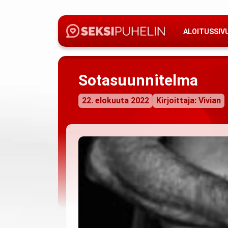
ALOITUSSIV
Sotasuunnitelma
22. elokuuta 2022
Kirjoittaja: Vivian