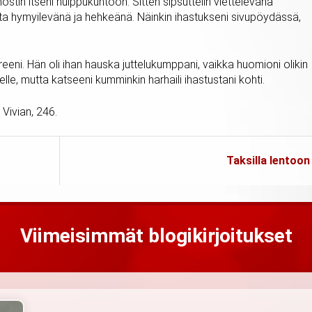
ostin itseni huippukuntoon. Sitten sipsuttelin viettelevänä
tseita hymyilevänä ja hehkeänä. Näinkin ihastukseni sivupöydässä,
ereeni. Hän oli ihan hauska juttelukumppani, vaikka huomioni olikin
le, mutta katseeni kumminkin harhaili ihastustani kohti.
Vivian, 246.
Taksilla lentoon
Viimeisimmät blogikirjoitukset