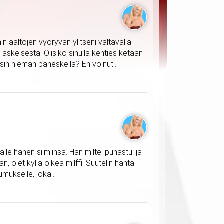
n aaltojen vyöryvän ylitseni valtavalla
 äskeisestä. Olisiko sinulla kenties ketään
sin hieman paneskella? En voinut...
le hänen silmiinsä. Hän miltei punastui ja
än, olet kyllä oikea milffi. Suutelin häntä
mukselle, joka...