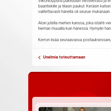
Viikonloppuna pukeuduin viettelevästi ja eh
baaritiskille ja tilasin paukut. Keräsin ka
valitettavasti hänellä oli seurue mukanaan.
Aloin jutella miehen kanssa, joka istahti vi
hieman muualla kuin hänessä. Hymyilin hänel
Kerron lisää seuraavassa postauksessani, 
Unelmia toteuttamaan