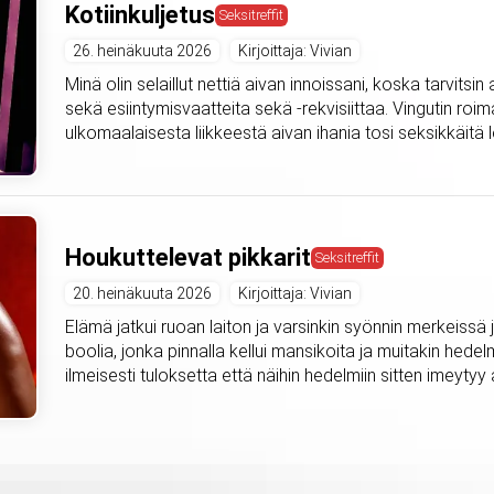
Kotiinkuljetus
Seksitreffit
26. heinäkuuta 2026
Kirjoittaja: Vivian
Minä olin selaillut nettiä aivan innoissani, koska tarvitsi
sekä esiintymisvaatteita sekä -rekvisiittaa. Vingutin roima
ulkomaalaisesta liikkeestä aivan ihania tosi seksikkäitä l
Houkuttelevat pikkarit
Seksitreffit
20. heinäkuuta 2026
Kirjoittaja: Vivian
Elämä jatkui ruoan laiton ja varsinkin syönnin merkeissä ja
boolia, jonka pinnalla kellui mansikoita ja muitakin hedel
ilmeisesti tuloksetta että näihin hedelmiin sitten imeytyy a