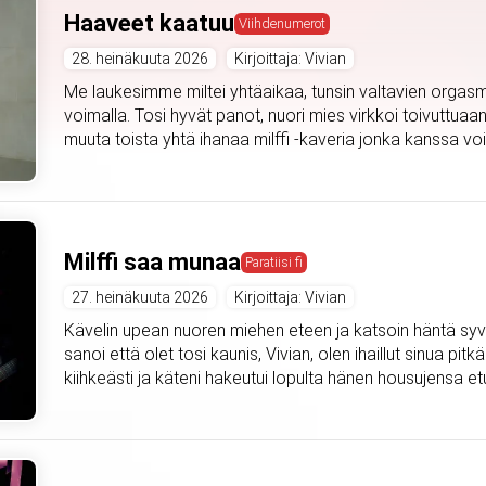
Haaveet kaatuu
Viihdenumerot
28. heinäkuuta 2026
Kirjoittaja: Vivian
Me laukesimme miltei yhtäaikaa, tunsin valtavien orgasmi
voimalla. Tosi hyvät panot, nuori mies virkkoi toivuttuaan
muuta toista yhtä ihanaa milffi -kaveria jonka kanssa voi
Milffi saa munaa
Paratiisi fi
27. heinäkuuta 2026
Kirjoittaja: Vivian
Kävelin upean nuoren miehen eteen ja katsoin häntä syväl
sanoi että olet tosi kaunis, Vivian, olen ihaillut sinua pitkä
kiihkeästi ja käteni hakeutui lopulta hänen housujensa etu