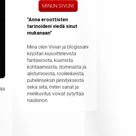
MINUN SIVUNI
"Anna eroottisten
tarinoideni viedä sinut
mukanaan"
Minä olen Vivian ja blogissani
kirjoitan kiusoittelevista
fantasioista, kuumista
kohtaamisista, dominasta ja
alistumisesta, roolileikeistä,
puhelinseksin jännityksestä
sekä siitä, miten sanat ja
tää
mielikuvitus voivat sytyttää
nautinnon.