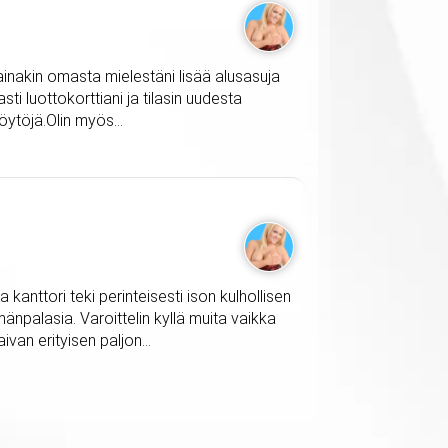
n ainakin omasta mielestäni lisää alusasuja
sti luottokorttiani ja tilasin uudesta
öytöjä.Olin myös...
 kanttori teki perinteisesti ison kulhollisen
mänpalasia. Varoittelin kyllä muita vaikka
ivan erityisen paljon...