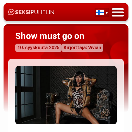
Show must go on
10. syyskuuta 2025
Kirjoittaja: Vivian