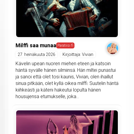
Milffi saa munaa
Paratiisi fi
27. heinäkuuta 2026
Kirjoittaja: Vivian
Kävelin upean nuoren miehen eteen ja katsoin
häntä syvälle hänen silmiinsä. Hän miltei punastui
ja sanoi että olet tosi kaunis, Vivian, olen ihaillut
sinua pitkään, olet kyllä oikea milffi. Suutelin häntä
kiihkeästi ja käteni hakeutui lopulta hänen
housujensa etumukselle, joka...