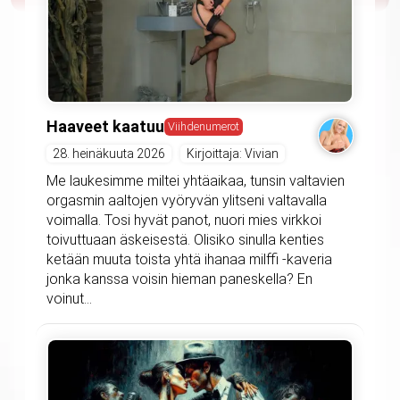
Haaveet kaatuu
Viihdenumerot
28. heinäkuuta 2026
Kirjoittaja: Vivian
Me laukesimme miltei yhtäaikaa, tunsin valtavien
orgasmin aaltojen vyöryvän ylitseni valtavalla
voimalla. Tosi hyvät panot, nuori mies virkkoi
toivuttuaan äskeisestä. Olisiko sinulla kenties
ketään muuta toista yhtä ihanaa milffi -kaveria
jonka kanssa voisin hieman paneskella? En
voinut...