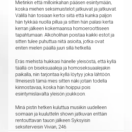
Mietinkin että milloinkahan pääsen esiintymään,
koska miehen seksimuistelot jatkuivat ja jatkuivat.
Välillä hän tosiaan kertoi siitä että kuinka paljon
hän tykkää nuolla pillua ja sitten hän palasi kerta
kerran jälkeen kokemaansa homoeroottiseen
tapahtumaan. Alkoholihan poistaa kaikki estot ja
sitten tulee puhuttua niitä asioita, jotka ovat
eniten mielen päällä juuri sillä hetkellä.
Eräs miehistä huikkasi hänelle yleisöstä, että kyllä
täällä on biseksuaaleja ja homoseksuaalejakin
paikalla, niin tarjontaa kyllä löytyy joka lähtöön.
Ilmeisesti tämä mies sitten näki jotain todella
kiinnostavaa, koska hän hoippui pois
esiintymislavalta yleisön joukkoon.
Minä pistin hetken kuluttua musiikin uudelleen
soimaan ja kuuluttelin shown jatkuvan erittäin
rentouttavan tauon jälkeen Syksyisin
seksiterveisin Vivian, 246.