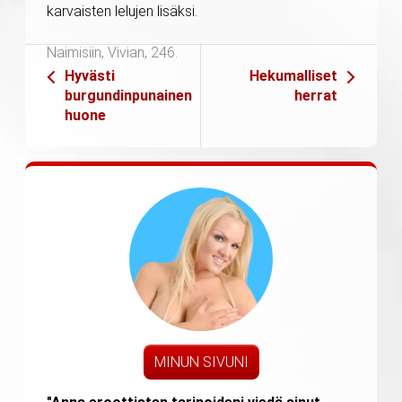
karvaisten lelujen lisäksi.
Naimisiin, Vivian, 246.
Hyvästi
Hekumalliset
burgundinpunainen
herrat
huone
MINUN SIVUNI