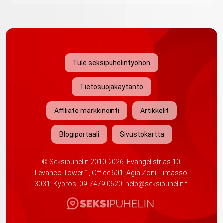
Tule seksipuhelintyöhön
Tietosuojakäytäntö
Affiliate markkinointi
Artikkelit
Blogiportaali
Sivustokartta
©
Seksipuhelin
2010-2026. Evangelistrias 10,
Levanco Tower 1, Office 601, Agia Zoni, Limassol
3031, Kypros.
09-7479 0620
.
help@seksipuhelin.fi