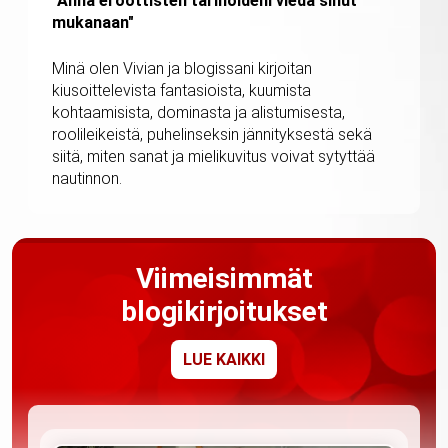
"Anna eroottisten tarinoideni viedä sinut
mukanaan"
Minä olen Vivian ja blogissani kirjoitan
kiusoittelevista fantasioista, kuumista
kohtaamisista, dominasta ja alistumisesta,
roolileikeistä, puhelinseksin jännityksestä sekä
siitä, miten sanat ja mielikuvitus voivat sytyttää
nautinnon.
Viimeisimmät
blogikirjoitukset
LUE KAIKKI