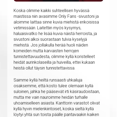
Koska olimme kaikki suhteellisen hyvässä
maistissa niin avasimme Only Fans -sivustoni ja
aloimme laittaa sinne kuvia miehistä erikoisissa
vetimissään. Laitettiin myös kysymys,
haluaisivatko he lisää kuvia näistä herroista, ja
sivustoni alkoi suorastaan tulvia kyselyjä
miehistä. Jos jollakulla herää huoli näiden
komeiden mutta karvaisten herrojen
tunnistettavuudesta, olimme kyllä koristelleet
heidät aurinkolaseilla ja huiveilla, ettei kukaan
heistä ollut täysin tunnistettavissa.
Saimme kyllä heiltä runsaasti uhkailuja
osaksemme, että kosto tulee olemaan kyllä
suloinen, jahka he pääsevät irti käsiraudoistaan,
mutta me vain nauroimme heidän turhalle
uhoamiselleen asiasta. Kanttorin varastot olivat
kyllä hyvin mielenkiintoiset, koska sieltä kyllä
löytyi yhtä sun toista päälle pantavaakin kaiken