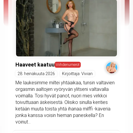
Haaveet kaatuu
Viihdenumerot
28. heinäkuuta 2026
Kirjoittaja: Vivian
Me laukesimme miltei yhtäaikaa, tunsin valtavien
orgasmin aaltojen vyöryvän ylitseni valtavalla
voimalla. Tosi hyvät panot, nuori mies virkkoi
toivuttuaan äskeisestä. Olisiko sinulla kenties
ketään muuta toista yhtä ihanaa milffi -kaveria
jonka kanssa voisin hieman paneskella? En
voinut...