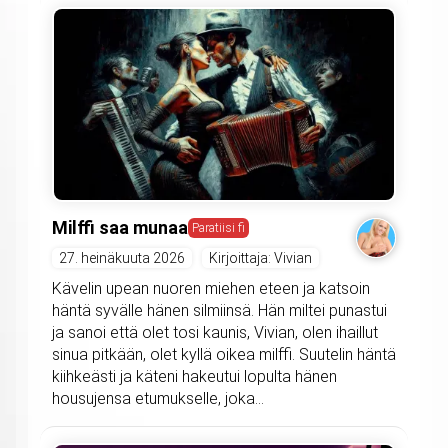
Milffi saa munaa
Paratiisi fi
27. heinäkuuta 2026
Kirjoittaja: Vivian
Kävelin upean nuoren miehen eteen ja katsoin
häntä syvälle hänen silmiinsä. Hän miltei punastui
ja sanoi että olet tosi kaunis, Vivian, olen ihaillut
sinua pitkään, olet kyllä oikea milffi. Suutelin häntä
kiihkeästi ja käteni hakeutui lopulta hänen
housujensa etumukselle, joka...