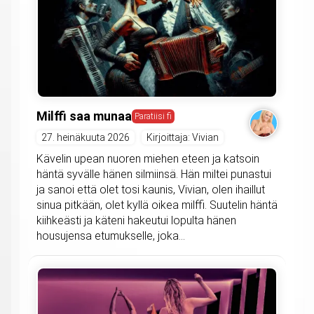
Milffi saa munaa
Paratiisi fi
27. heinäkuuta 2026
Kirjoittaja: Vivian
Kävelin upean nuoren miehen eteen ja katsoin
häntä syvälle hänen silmiinsä. Hän miltei punastui
ja sanoi että olet tosi kaunis, Vivian, olen ihaillut
sinua pitkään, olet kyllä oikea milffi. Suutelin häntä
kiihkeästi ja käteni hakeutui lopulta hänen
housujensa etumukselle, joka...