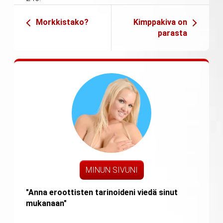
Morkkistako?
Kimppakiva on
parasta
MINUN SIVUNI
"Anna eroottisten tarinoideni viedä sinut
mukanaan"