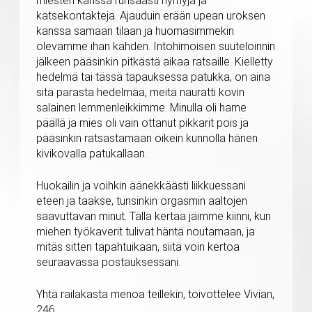
miesten kanssa runsaasti hymyjä ja
katsekontakteja. Ajauduin erään upean uroksen
kanssa samaan tilaan ja huomasimmekin
olevamme ihan kahden. Intohimoisen suuteloinnin
jälkeen pääsinkin pitkästä aikaa ratsaille. Kielletty
hedelmä tai tässä tapauksessa patukka, on aina
sitä parasta hedelmää, meitä nauratti kovin
salainen lemmenleikkimme. Minulla oli hame
päällä ja mies oli vain ottanut pikkarit pois ja
pääsinkin ratsastamaan oikein kunnolla hänen
kivikovalla patukallaan.
Huokailin ja voihkin äänekkäästi liikkuessani
eteen ja taakse, tunsinkin orgasmin aaltojen
saavuttavan minut. Tällä kertaa jäimme kiinni, kun
miehen työkaverit tulivat häntä noutamaan, ja
mitäs sitten tapahtuikaan, siitä voin kertoa
seuraavassa postauksessani.
Yhtä railakasta menoa teillekin, toivottelee Vivian,
246.