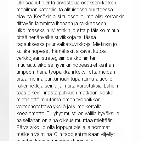
Olin saanut pientä arvostelua osakseni kaiken
maailman kateellisilta alituisessa puutteessa
eläviltä. Kesäkin olisi tulossa ja ilma olisi kerrankin
riittävän lämmintä ihanaan ja raikkaaseen
ulkoilmaseksiin. Mietinkin jo että pitäisikö minun
pitää nenänvalkaisuviikkoja tai tässä
tapauksessa pillunvalkaisuviikkoja. Mietinkin jo
kuinka nopeasti hämähäkit alkavat kutoa
verkkojaan strategisiin paikkoihin tai
muurautuisiko se hyvinkin nopeasti ehkä ihan
umpeen Ihana työpaikkani keksi, että meidän
pitää mennä purkamaan tapahtuma-alueelle
rakennettuja seiniä ja muita varustuksia. Lähdin
taas oikein innosta puhkuen matkaan, koska
mietin että muutama oman työpaikkani
varteenotettava yksilö jäi viime kerralla
koeajamatta. Eli lyhyt muisti on välillä hyväksi ja
naisellahan on aina oikeus muuttaa mieltään
Päivä alkoi jo olla loppupuolella ja hommat
melkein valmiina. Olin tapojeni mukaan viljellyt