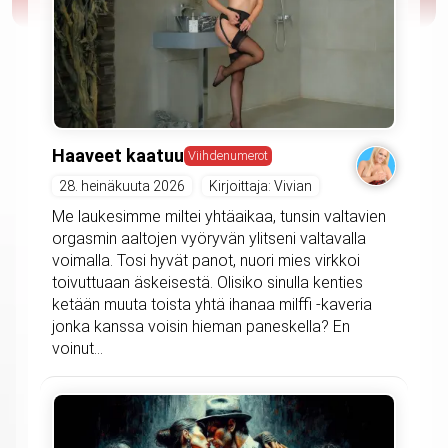
Haaveet kaatuu
Viihdenumerot
28. heinäkuuta 2026
Kirjoittaja: Vivian
Me laukesimme miltei yhtäaikaa, tunsin valtavien
orgasmin aaltojen vyöryvän ylitseni valtavalla
voimalla. Tosi hyvät panot, nuori mies virkkoi
toivuttuaan äskeisestä. Olisiko sinulla kenties
ketään muuta toista yhtä ihanaa milffi -kaveria
jonka kanssa voisin hieman paneskella? En
voinut...