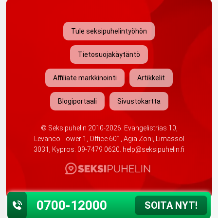
Tule seksipuhelintyöhön
Tietosuojakäytäntö
Affiliate markkinointi
Artikkelit
Blogiportaali
Sivustokartta
©
Seksipuhelin
2010-2026. Evangelistrias 10,
Levanco Tower 1, Office 601, Agia Zoni, Limassol
3031, Kypros.
09-7479 0620
.
help@seksipuhelin.fi
0700-12000
SOITA NYT!