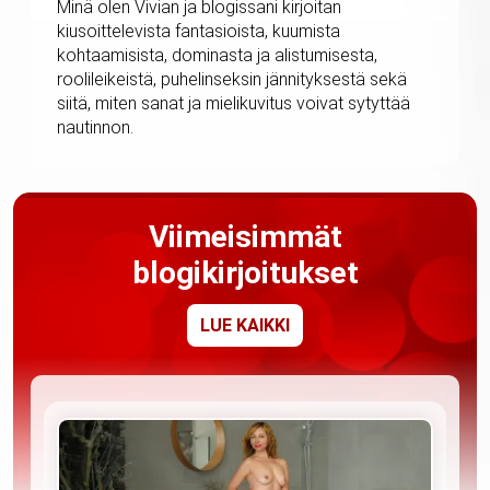
Minä olen Vivian ja blogissani kirjoitan
kiusoittelevista fantasioista, kuumista
kohtaamisista, dominasta ja alistumisesta,
roolileikeistä, puhelinseksin jännityksestä sekä
siitä, miten sanat ja mielikuvitus voivat sytyttää
nautinnon.
Viimeisimmät
blogikirjoitukset
LUE KAIKKI