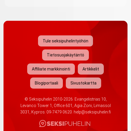
Tule seksipuhelintyöhön
Tietosuojakäytäntö
Affiliate markkinointi
Artikkelit
Blogiportaali
Sivustokartta
©
Seksipuhelin
2010-2026. Evangelistrias 10,
Levanco Tower 1, Office 601, Agia Zoni, Limassol
3031, Kypros.
09-7479 0620
.
help@seksipuhelin.fi