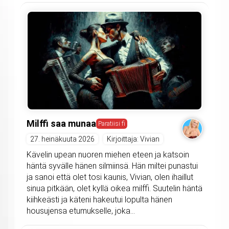
Milffi saa munaa
Paratiisi fi
27. heinäkuuta 2026
Kirjoittaja: Vivian
Kävelin upean nuoren miehen eteen ja katsoin
häntä syvälle hänen silmiinsä. Hän miltei punastui
ja sanoi että olet tosi kaunis, Vivian, olen ihaillut
sinua pitkään, olet kyllä oikea milffi. Suutelin häntä
kiihkeästi ja käteni hakeutui lopulta hänen
housujensa etumukselle, joka...