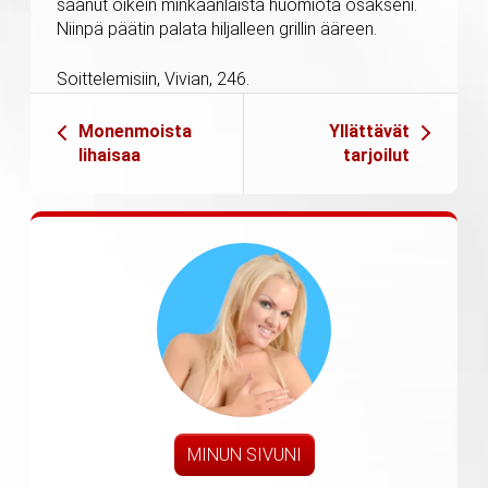
saanut oikein minkäänlaista huomiota osakseni.
Niinpä päätin palata hiljalleen grillin ääreen.
Soittelemisiin, Vivian, 246.
Monenmoista
Yllättävät
lihaisaa
tarjoilut
MINUN SIVUNI