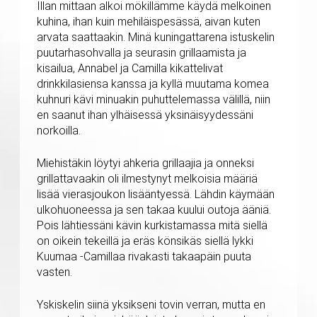
Illan mittaan alkoi mökillämme käydä melkoinen
kuhina, ihan kuin mehiläispesässä, aivan kuten
arvata saattaakin. Minä kuningattarena istuskelin
puutarhasohvalla ja seurasin grillaamista ja
kisailua, Annabel ja Camilla kikattelivat
drinkkilasiensa kanssa ja kyllä muutama komea
kuhnuri kävi minuakin puhuttelemassa välillä, niin
en saanut ihan ylhäisessä yksinäisyydessäni
norkoilla.
Miehistäkin löytyi ahkeria grillaajia ja onneksi
grillattavaakin oli ilmestynyt melkoisia määriä
lisää vierasjoukon lisääntyessä. Lähdin käymään
ulkohuoneessa ja sen takaa kuului outoja ääniä.
Pois lähtiessäni kävin kurkistamassa mitä siellä
on oikein tekeillä ja eräs könsikäs siellä lykki
Kuumaa -Camillaa rivakasti takaapäin puuta
vasten.
Yskiskelin siinä yksikseni tovin verran, mutta en