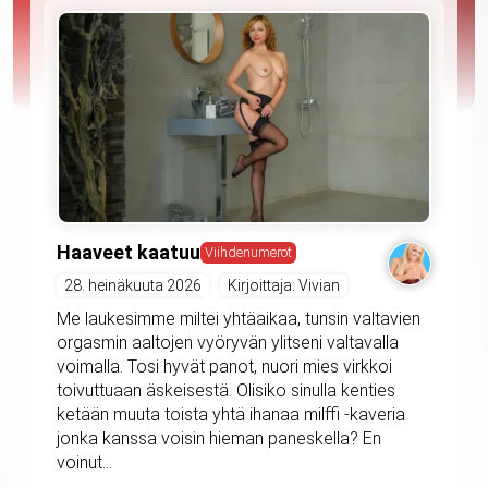
Haaveet kaatuu
Viihdenumerot
28. heinäkuuta 2026
Kirjoittaja: Vivian
Me laukesimme miltei yhtäaikaa, tunsin valtavien
orgasmin aaltojen vyöryvän ylitseni valtavalla
voimalla. Tosi hyvät panot, nuori mies virkkoi
toivuttuaan äskeisestä. Olisiko sinulla kenties
ketään muuta toista yhtä ihanaa milffi -kaveria
jonka kanssa voisin hieman paneskella? En
voinut...