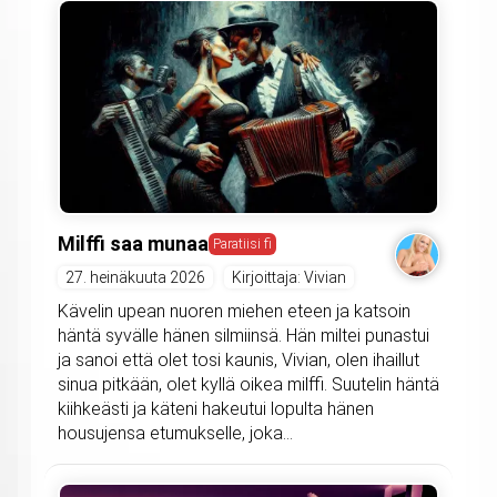
Milffi saa munaa
Paratiisi fi
27. heinäkuuta 2026
Kirjoittaja: Vivian
Kävelin upean nuoren miehen eteen ja katsoin
häntä syvälle hänen silmiinsä. Hän miltei punastui
ja sanoi että olet tosi kaunis, Vivian, olen ihaillut
sinua pitkään, olet kyllä oikea milffi. Suutelin häntä
kiihkeästi ja käteni hakeutui lopulta hänen
housujensa etumukselle, joka...