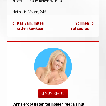
kiipesin ratsaille hänen syliinsä…
Naimisiin, Vivian, 246.
Kas vain, mites
Yöllinen
sitten kävikään
ratsastus
MINUN SIVUNI
"Anna eroottisten tarinoideni viedä sinut