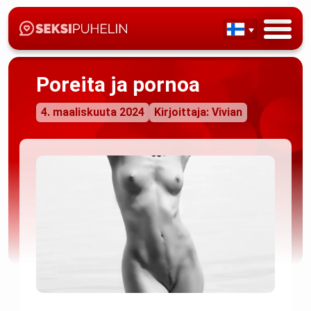
Poreita ja pornoa
4. maaliskuuta 2024
Kirjoittaja: Vivian