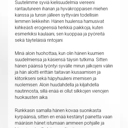
Suutelimme syviä kielisuudelmia viereeni
rantautuneen ihanan ja hyväkroppaisen miehen
kanssa ja tunsin jälleen syttyväni todellisiin
lemmen liekkeihin. Hänen huulensa hamusivat
kiihkeästi erogeensiä herkkiä paikkoja, kuten
esimerkiksi kaulaani, sen kuoppaa ja pyöreitä
sekä täyteläisiä rintojani.
Minä aloin huohottaa, kun olin hänen kuumien
suudelmiensa ja käsiensä täysin tutkima. Sitten
hänen päänsä työntyi syvälle minun jalkojeni väliin
ja hän aloitti erittäin taitavan kiusaamisen ja
klitorikseni sekä häpyhuulieni imemisen ja
nuolemisen. Aloin huudahdella ja kiljahdella
nautinnosta, sillä enää ei ollut silkkojen vienojen
huokausten aika.
Runkkasin samalla hänen kovaa suonikasta
kyrpäänsä, sitten en enää kestänyt painetta vaan
määräsin hänet istumaan ammeen pohjalle ja