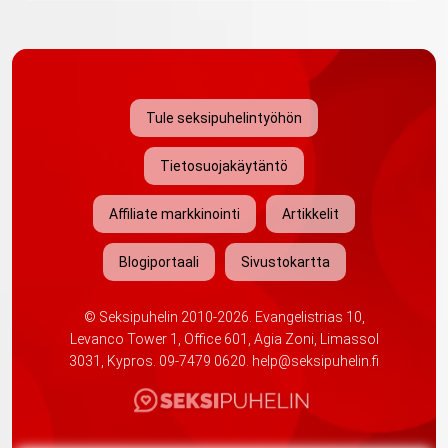
Tule seksipuhelintyöhön
Tietosuojakäytäntö
Affiliate markkinointi
Artikkelit
Blogiportaali
Sivustokartta
©
Seksipuhelin
2010-2026. Evangelistrias 10,
Levanco Tower 1, Office 601, Agia Zoni, Limassol
3031, Kypros.
09-7479 0620
.
help@seksipuhelin.fi