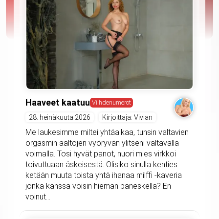
Haaveet kaatuu
Viihdenumerot
28. heinäkuuta 2026
Kirjoittaja: Vivian
Me laukesimme miltei yhtäaikaa, tunsin valtavien
orgasmin aaltojen vyöryvän ylitseni valtavalla
voimalla. Tosi hyvät panot, nuori mies virkkoi
toivuttuaan äskeisestä. Olisiko sinulla kenties
ketään muuta toista yhtä ihanaa milffi -kaveria
jonka kanssa voisin hieman paneskella? En
voinut...