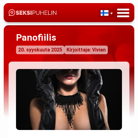
Panofiilis
20. syyskuuta 2025
Kirjoittaja: Vivian