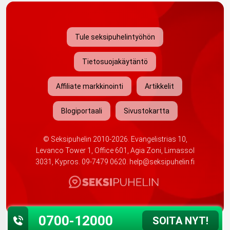
Tule seksipuhelintyöhön
Tietosuojakäytäntö
Affiliate markkinointi
Artikkelit
Blogiportaali
Sivustokartta
©
Seksipuhelin
2010-2026. Evangelistrias 10,
Levanco Tower 1, Office 601, Agia Zoni, Limassol
3031, Kypros.
09-7479 0620
.
help@seksipuhelin.fi
0700-12000
SOITA NYT!