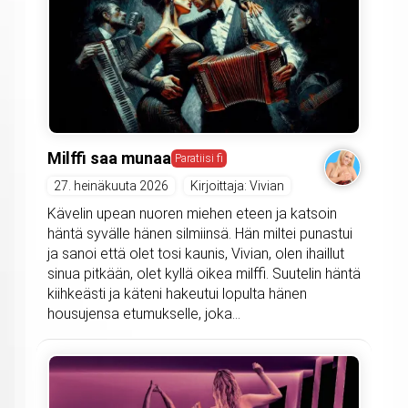
Milffi saa munaa
Paratiisi fi
27. heinäkuuta 2026
Kirjoittaja: Vivian
Kävelin upean nuoren miehen eteen ja katsoin
häntä syvälle hänen silmiinsä. Hän miltei punastui
ja sanoi että olet tosi kaunis, Vivian, olen ihaillut
sinua pitkään, olet kyllä oikea milffi. Suutelin häntä
kiihkeästi ja käteni hakeutui lopulta hänen
housujensa etumukselle, joka...