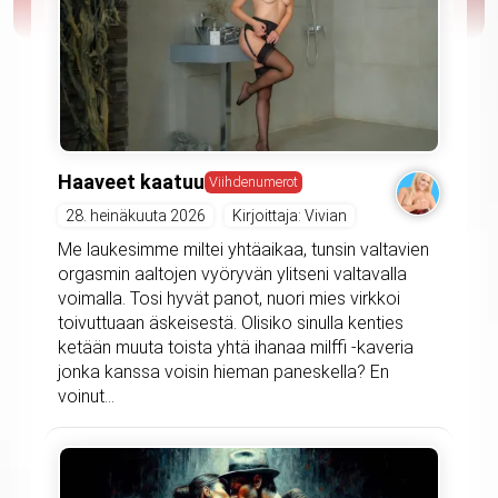
Haaveet kaatuu
Viihdenumerot
28. heinäkuuta 2026
Kirjoittaja: Vivian
Me laukesimme miltei yhtäaikaa, tunsin valtavien
orgasmin aaltojen vyöryvän ylitseni valtavalla
voimalla. Tosi hyvät panot, nuori mies virkkoi
toivuttuaan äskeisestä. Olisiko sinulla kenties
ketään muuta toista yhtä ihanaa milffi -kaveria
jonka kanssa voisin hieman paneskella? En
voinut...