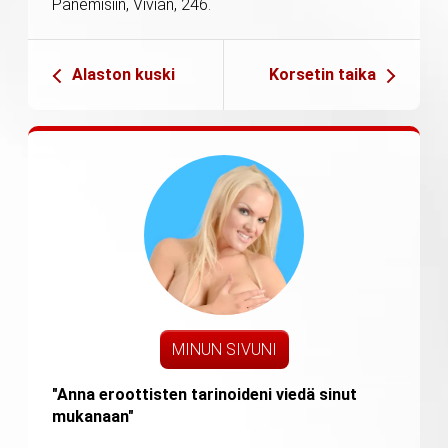
Panemisiin, Vivian, 246.
Alaston kuski
Korsetin taika
MINUN SIVUNI
"Anna eroottisten tarinoideni viedä sinut
mukanaan"