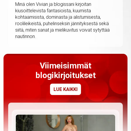
Minä olen Vivian ja blogissani kirjoitan
kiusoittelevista fantasioista, kuumista
kohtaamisista, dominasta ja alistumisesta,
roolileikeistä, puhelinseksin jännityksestä sekä
siitä, miten sanat ja mielikuvitus voivat sytyttää
nautinnon.
Viimeisimmät
blogikirjoitukset
LUE KAIKKI