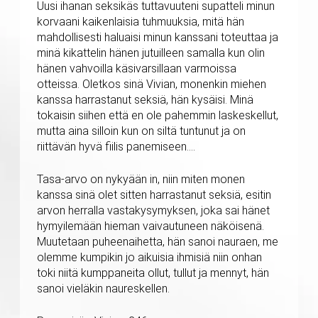
Uusi ihanan seksikäs tuttavuuteni supatteli minun
korvaani kaikenlaisia tuhmuuksia, mitä hän
mahdollisesti haluaisi minun kanssani toteuttaa ja
minä kikattelin hänen jutuilleen samalla kun olin
hänen vahvoilla käsivarsillaan varmoissa
otteissa. Oletkos sinä Vivian, monenkin miehen
kanssa harrastanut seksiä, hän kysäisi. Minä
tokaisin siihen että en ole pahemmin laskeskellut,
mutta aina silloin kun on siltä tuntunut ja on
riittävän hyvä fiilis panemiseen….
Tasa-arvo on nykyään in, niin miten monen
kanssa sinä olet sitten harrastanut seksiä, esitin
arvon herralla vastakysymyksen, joka sai hänet
hymyilemään hieman vaivautuneen näköisenä.
Muutetaan puheenaihetta, hän sanoi nauraen, me
olemme kumpikin jo aikuisia ihmisiä niin onhan
toki niitä kumppaneita ollut, tullut ja mennyt, hän
sanoi vieläkin naureskellen.