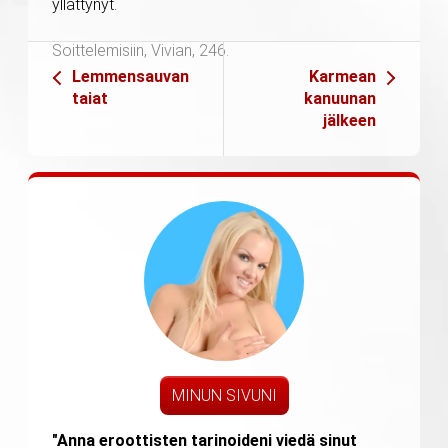
yllättynyt.
Soittelemisiin, Vivian, 246.
Lemmensauvan
Karmean
taiat
kanuunan
jälkeen
MINUN SIVUNI
"Anna eroottisten tarinoideni viedä sinut