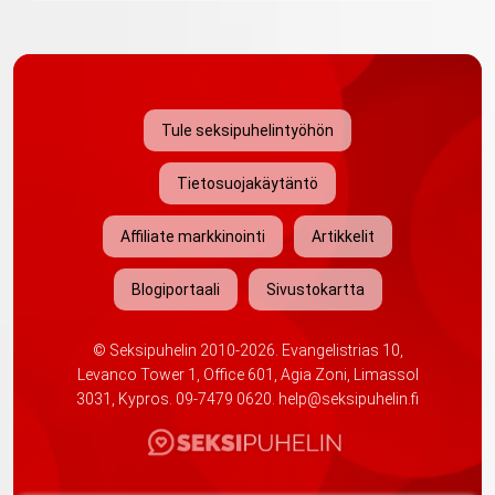
Tule seksipuhelintyöhön
Tietosuojakäytäntö
Affiliate markkinointi
Artikkelit
Blogiportaali
Sivustokartta
©
Seksipuhelin
2010-2026. Evangelistrias 10,
Levanco Tower 1, Office 601, Agia Zoni, Limassol
3031, Kypros.
09-7479 0620
.
help@seksipuhelin.fi