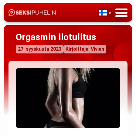
Orgasmin ilotulitus
27. syyskuuta 2023
Kirjoittaja: Vivian