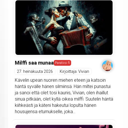
Milffi saa munaa
Paratiisi fi
27. heinäkuuta 2026
Kirjoittaja: Vivian
Kävelin upean nuoren miehen eteen ja katsoin
häntä syvälle hänen silmiinsä. Hän miltei punastui
ja sanoi että olet tosi kaunis, Vivian, olen ihaillut
sinua pitkään, olet kyllä oikea milffi. Suutelin häntä
kiihkeästi ja käteni hakeutui lopulta hänen
housujensa etumukselle, joka...