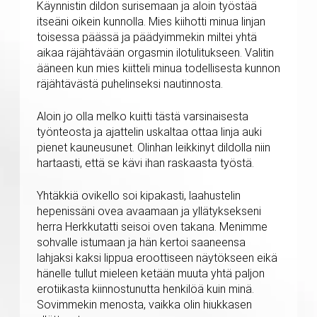
Käynnistin dildon surisemaan ja aloin työstää
itseäni oikein kunnolla. Mies kiihotti minua linjan
toisessa päässä ja päädyimmekin miltei yhtä
aikaa räjähtävään orgasmin ilotulitukseen. Valitin
ääneen kun mies kiitteli minua todellisesta kunnon
räjähtävästä puhelinseksi nautinnosta.
Aloin jo olla melko kuitti tästä varsinaisesta
työnteosta ja ajattelin uskaltaa ottaa linja auki
pienet kauneusunet. Olinhan leikkinyt dildolla niin
hartaasti, että se kävi ihan raskaasta työstä.
Yhtäkkiä ovikello soi kipakasti, laahustelin
hepenissäni ovea avaamaan ja yllätyksekseni
herra Herkkutatti seisoi oven takana. Menimme
sohvalle istumaan ja hän kertoi saaneensa
lahjaksi kaksi lippua eroottiseen näytökseen eikä
hänelle tullut mieleen ketään muuta yhtä paljon
erotiikasta kiinnostunutta henkilöä kuin minä.
Sovimmekin menosta, vaikka olin hiukkasen