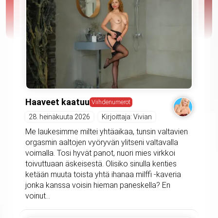
Haaveet kaatuu
Viihdenumerot
28. heinäkuuta 2026
Kirjoittaja: Vivian
Me laukesimme miltei yhtäaikaa, tunsin valtavien
orgasmin aaltojen vyöryvän ylitseni valtavalla
voimalla. Tosi hyvät panot, nuori mies virkkoi
toivuttuaan äskeisestä. Olisiko sinulla kenties
ketään muuta toista yhtä ihanaa milffi -kaveria
jonka kanssa voisin hieman paneskella? En
voinut...