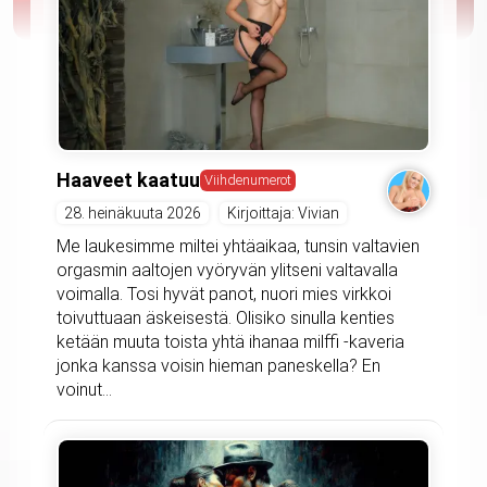
Haaveet kaatuu
Viihdenumerot
28. heinäkuuta 2026
Kirjoittaja: Vivian
Me laukesimme miltei yhtäaikaa, tunsin valtavien
orgasmin aaltojen vyöryvän ylitseni valtavalla
voimalla. Tosi hyvät panot, nuori mies virkkoi
toivuttuaan äskeisestä. Olisiko sinulla kenties
ketään muuta toista yhtä ihanaa milffi -kaveria
jonka kanssa voisin hieman paneskella? En
voinut...