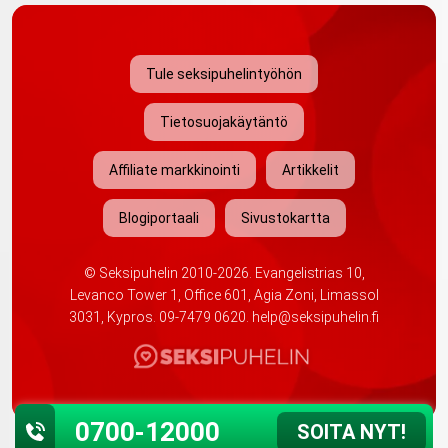
Tule seksipuhelintyöhön
Tietosuojakäytäntö
Affiliate markkinointi
Artikkelit
Blogiportaali
Sivustokartta
©
Seksipuhelin
2010-2026. Evangelistrias 10,
Levanco Tower 1, Office 601, Agia Zoni, Limassol
3031, Kypros.
09-7479 0620
.
help@seksipuhelin.fi
0700-12000
SOITA NYT!