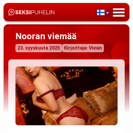
Nooran viemää
23. syyskuuta 2025
Kirjoittaja: Vivian