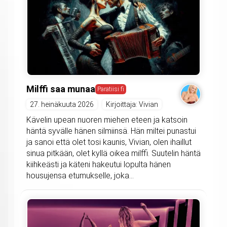
Milffi saa munaa
Paratiisi fi
27. heinäkuuta 2026
Kirjoittaja: Vivian
Kävelin upean nuoren miehen eteen ja katsoin
häntä syvälle hänen silmiinsä. Hän miltei punastui
ja sanoi että olet tosi kaunis, Vivian, olen ihaillut
sinua pitkään, olet kyllä oikea milffi. Suutelin häntä
kiihkeästi ja käteni hakeutui lopulta hänen
housujensa etumukselle, joka...