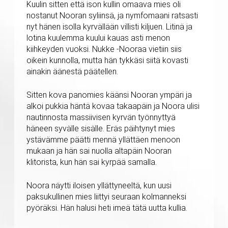
Kuulin sitten että ison kullin omaava mies oli
nostanut Nooran syliinsä, ja nymfomaani ratsasti
nyt hänen isolla kyrvällään villisti kiljuen. Litinä ja
lotina kuulemma kuului kauas asti menon
kiihkeyden vuoksi. Nukke -Nooraa vietiin siis
oikein kunnolla, mutta hän tykkäsi siitä kovasti
ainakin äänestä päätellen.
Sitten kova panomies käänsi Nooran ympäri ja
alkoi pukkia häntä kovaa takaapäin ja Noora ulisi
nautinnosta massiivisen kyrvän työnnyttyä
häneen syvälle sisälle. Eräs päihtynyt mies
ystävämme päätti mennä yllättäen menoon
mukaan ja hän sai nuolla altapäin Nooran
klitorista, kun hän sai kyrpää samalla.
Noora näytti iloisen yllättyneeltä, kun uusi
paksukullinen mies liittyi seuraan kolmanneksi
pyöräksi. Hän halusi heti imeä tätä uutta kullia.