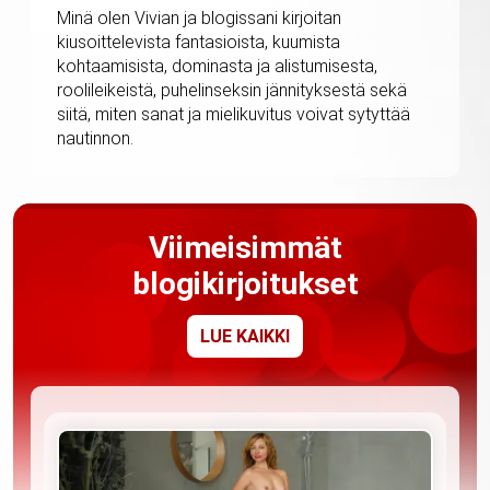
Minä olen Vivian ja blogissani kirjoitan
kiusoittelevista fantasioista, kuumista
kohtaamisista, dominasta ja alistumisesta,
roolileikeistä, puhelinseksin jännityksestä sekä
siitä, miten sanat ja mielikuvitus voivat sytyttää
nautinnon.
Viimeisimmät
blogikirjoitukset
LUE KAIKKI