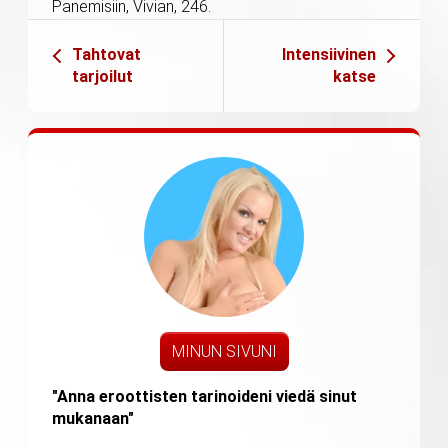
Panemisiin, Vivian, 246.
Tahtovat
Intensiivinen
tarjoilut
katse
MINUN SIVUNI
"Anna eroottisten tarinoideni viedä sinut
mukanaan"