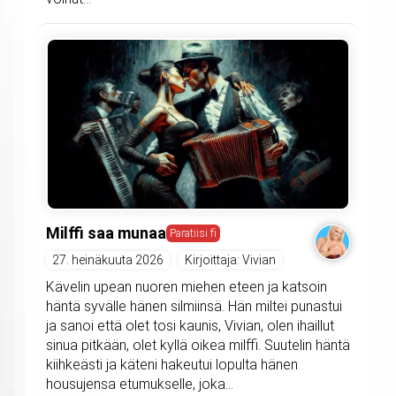
Milffi saa munaa
Paratiisi fi
27. heinäkuuta 2026
Kirjoittaja: Vivian
Kävelin upean nuoren miehen eteen ja katsoin
häntä syvälle hänen silmiinsä. Hän miltei punastui
ja sanoi että olet tosi kaunis, Vivian, olen ihaillut
sinua pitkään, olet kyllä oikea milffi. Suutelin häntä
kiihkeästi ja käteni hakeutui lopulta hänen
housujensa etumukselle, joka...