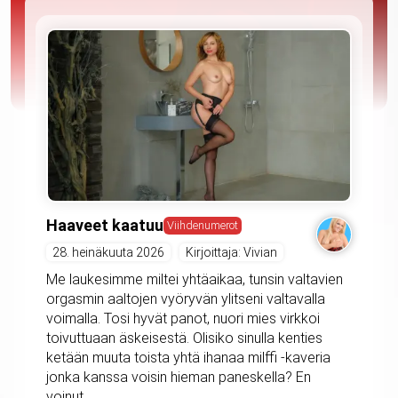
Haaveet kaatuu
Viihdenumerot
28. heinäkuuta 2026
Kirjoittaja: Vivian
Me laukesimme miltei yhtäaikaa, tunsin valtavien
orgasmin aaltojen vyöryvän ylitseni valtavalla
voimalla. Tosi hyvät panot, nuori mies virkkoi
toivuttuaan äskeisestä. Olisiko sinulla kenties
ketään muuta toista yhtä ihanaa milffi -kaveria
jonka kanssa voisin hieman paneskella? En
voinut...