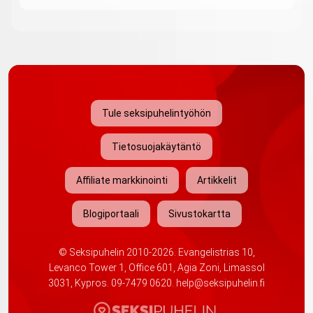
Tule seksipuhelintyöhön
Tietosuojakäytäntö
Affiliate markkinointi
Artikkelit
Blogiportaali
Sivustokartta
©
Seksipuhelin
2010-2026. Evangelistrias 10,
Levanco Tower 1, Office 601, Agia Zoni, Limassol
3031, Kypros.
09-7479 0620
.
help@seksipuhelin.fi