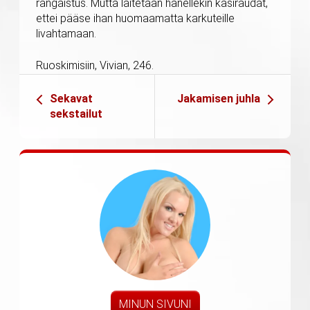
rangaistus. Mutta laitetaan hänellekin käsiraudat,
ettei pääse ihan huomaamatta karkuteille
livahtamaan.
Ruoskimisiin, Vivian, 246.
Sekavat
Jakamisen juhla
sekstailut
MINUN SIVUNI