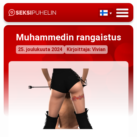
Muhammedin rangaistus
25. joulukuuta 2024
Kirjoittaja: Vivian