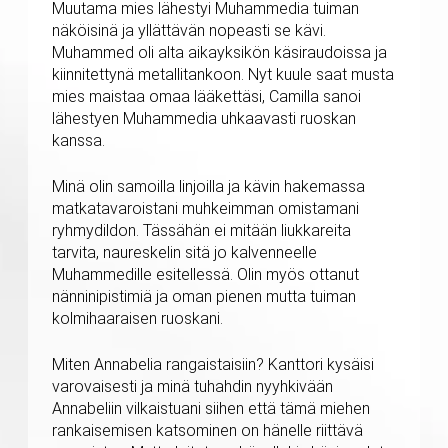
Muutama mies lähestyi Muhammedia tuiman
näköisinä ja yllättävän nopeasti se kävi.
Muhammed oli alta aikayksikön käsiraudoissa ja
kiinnitettynä metallitankoon. Nyt kuule saat musta
mies maistaa omaa lääkettäsi, Camilla sanoi
lähestyen Muhammedia uhkaavasti ruoskan
kanssa.
Minä olin samoilla linjoilla ja kävin hakemassa
matkatavaroistani muhkeimman omistamani
ryhmydildon. Tässähän ei mitään liukkareita
tarvita, naureskelin sitä jo kalvenneelle
Muhammedille esitellessä. Olin myös ottanut
nänninipistimiä ja oman pienen mutta tuiman
kolmihaaraisen ruoskani.
Miten Annabelia rangaistaisiin? Kanttori kysäisi
varovaisesti ja minä tuhahdin nyyhkivään
Annabeliin vilkaistuani siihen että tämä miehen
rankaisemisen katsominen on hänelle riittävä