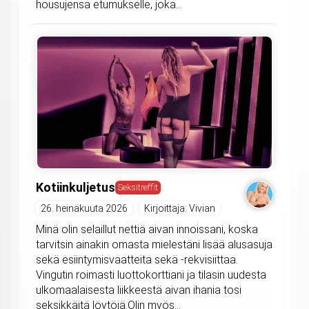
housujensa etumukselle, joka...
Kotiinkuljetus
Seksitreffit
26. heinäkuuta 2026
Kirjoittaja: Vivian
Minä olin selaillut nettiä aivan innoissani, koska
tarvitsin ainakin omasta mielestäni lisää alusasuja
sekä esiintymisvaatteita sekä -rekvisiittaa.
Vingutin roimasti luottokorttiani ja tilasin uudesta
ulkomaalaisesta liikkeestä aivan ihania tosi
seksikkäitä löytöjä.Olin myös...