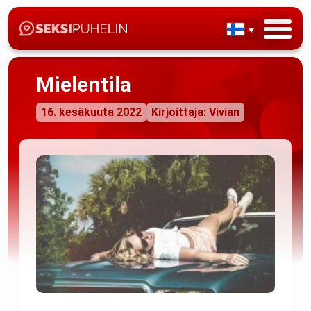
Mielentila
16. kesäkuuta 2022
Kirjoittaja: Vivian