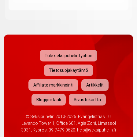
Tule seksipuhelintyöhön
Tietosuojakäytäntö
Affiliate markkinointi
Artikkelit
Blogiportaali
Sivustokartta
©
Seksipuhelin
2010-2026. Evangelistrias 10,
Levanco Tower 1, Office 601, Agia Zoni, Limassol
3031, Kypros.
09-7479 0620
.
help@seksipuhelin.fi