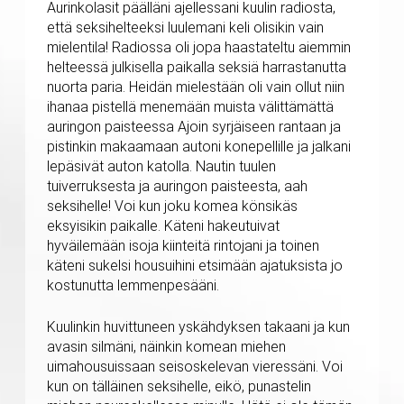
Aurinkolasit päälläni ajellessani kuulin radiosta,
että seksihelteeksi luulemani keli olisikin vain
mielentila! Radiossa oli jopa haastateltu aiemmin
helteessä julkisella paikalla seksiä harrastanutta
nuorta paria. Heidän mielestään oli vain ollut niin
ihanaa pistellä menemään muista välittämättä
auringon paisteessa Ajoin syrjäiseen rantaan ja
pistinkin makaamaan autoni konepellille ja jalkani
lepäsivät auton katolla. Nautin tuulen
tuiverruksesta ja auringon paisteesta, aah
seksihelle! Voi kun joku komea könsikäs
eksyisikin paikalle. Käteni hakeutuivat
hyväilemään isoja kiinteitä rintojani ja toinen
käteni sukelsi housuihini etsimään ajatuksista jo
kostunutta lemmenpesääni.
Kuulinkin huvittuneen yskähdyksen takaani ja kun
avasin silmäni, näinkin komean miehen
uimahousuissaan seisoskelevan vieressäni. Voi
kun on tälläinen seksihelle, eikö, punastelin