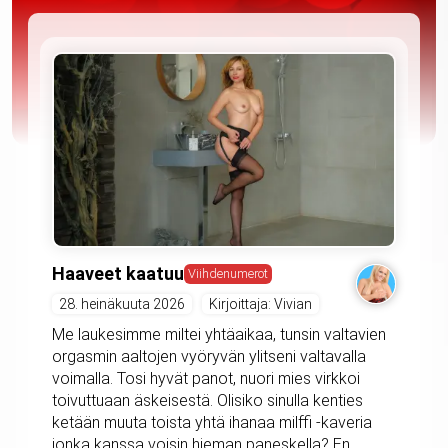
Haaveet kaatuu
Viihdenumerot
28. heinäkuuta 2026
Kirjoittaja: Vivian
Me laukesimme miltei yhtäaikaa, tunsin valtavien
orgasmin aaltojen vyöryvän ylitseni valtavalla
voimalla. Tosi hyvät panot, nuori mies virkkoi
toivuttuaan äskeisestä. Olisiko sinulla kenties
ketään muuta toista yhtä ihanaa milffi -kaveria
jonka kanssa voisin hieman paneskella? En