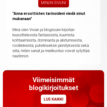
MINUN SIVUNI
"Anna eroottisten tarinoideni viedä sinut
mukanaan"
Minä olen Vivian ja blogissani kirjoitan
kiusoittelevista fantasioista, kuumista
kohtaamisista, dominasta ja alistumisesta,
roolileikeistä, puhelinseksin jännityksestä sekä
siitä, miten sanat ja mielikuvitus voivat sytyttää
nautinnon.
Viimeisimmät
blogikirjoitukset
LUE KAIKKI