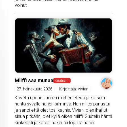
voinut...
Milffi saa munaa
Paratiisi fi
27. heinäkuuta 2026
Kirjoittaja: Vivian
Kävelin upean nuoren miehen eteen ja katsoin
häntä syvälle hänen silmiinsä. Hän miltei punastui
ja sanoi että olet tosi kaunis, Vivian, olen ihaillut
sinua pitkään, olet kyllä oikea milffi. Suutelin häntä
kiihkeästi ja käteni hakeutui lopulta hänen