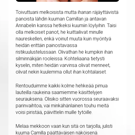
Toivuttuani melkoisista mutta ihanan räjäyttävistä
panoista lähdin kuuman Camillan ja antavan
Annabelin kanssa hetkeksi kuumiin löylyihin. Taisi
olla melkoiset panot, he kuittailivat minulle
naureskellen, enkä voinut muuta kuin myöntyä
heidän erittäin painostavassa
ristikuulustelussaan. Olivathan he kumpikin ihan
silminnäkijän rooleissa. Kohteliaana tietysti
kyselin, miten heidän varvinsa olivat menneet,
olivat nekin kuulemma ollut ihan kohtalaiset.
Rentouduimme kaikki kolme hehkeää pimua
lauteilla raukeina saamiemme käsittelyjen
seurauksena. Olisiko sitten vuorossa seuraavaksi
parinvaihtoa, vai minkähänlainen touhu meitä
voisi piristää, päivittelin muille tytöille.
Melaa mekkoon vaan kun sitä on tarjolla, julisti
kuuma Camilla päättäväisen näköisenä.