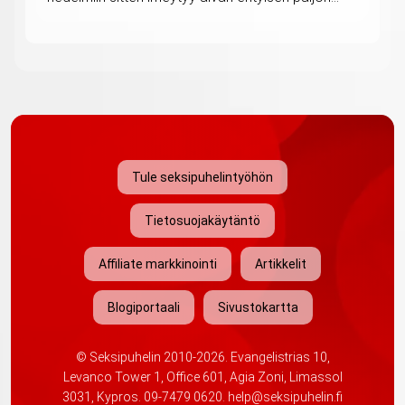
Tule seksipuhelintyöhön
Tietosuojakäytäntö
Affiliate markkinointi
Artikkelit
Blogiportaali
Sivustokartta
©
Seksipuhelin
2010-2026. Evangelistrias 10,
Levanco Tower 1, Office 601, Agia Zoni, Limassol
3031, Kypros.
09-7479 0620
.
help@seksipuhelin.fi