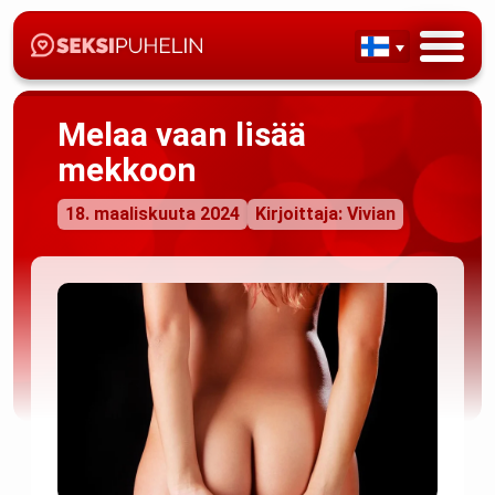
Melaa vaan lisää
mekkoon
18. maaliskuuta 2024
Kirjoittaja: Vivian