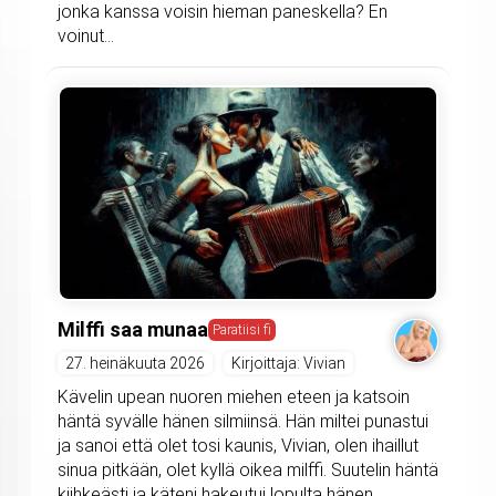
jonka kanssa voisin hieman paneskella? En
voinut...
Milffi saa munaa
Paratiisi fi
27. heinäkuuta 2026
Kirjoittaja: Vivian
Kävelin upean nuoren miehen eteen ja katsoin
häntä syvälle hänen silmiinsä. Hän miltei punastui
ja sanoi että olet tosi kaunis, Vivian, olen ihaillut
sinua pitkään, olet kyllä oikea milffi. Suutelin häntä
kiihkeästi ja käteni hakeutui lopulta hänen