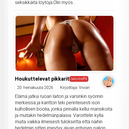
seksikkäitä löytöjä.Olin myös...
Houkuttelevat pikkarit
Seksitreffit
20. heinäkuuta 2026
Kirjoittaja: Vivian
Elämä jatkui ruoan laiton ja varsinkin syönnin
merkeissä ja kanttori teki perinteisesti ison
kulhollisen boolia, jonka pinnalla kellui mansikoita
ja muitakin hedelmänpalasia. Varoittelin kyllä
muita vaikka ilmeisesti tuloksetta että näihin
hedelmiin sitten imeytyy aivan erityisen paljon...