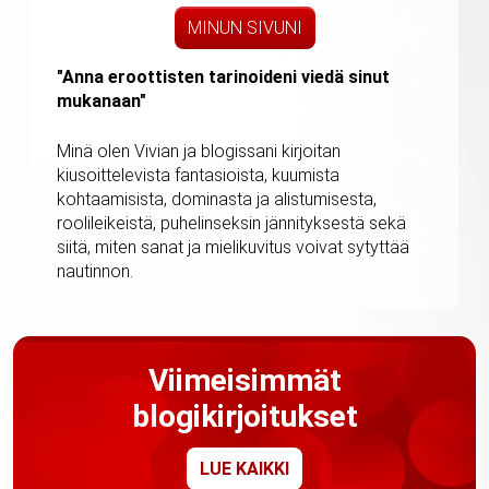
MINUN SIVUNI
"Anna eroottisten tarinoideni viedä sinut
mukanaan"
Minä olen Vivian ja blogissani kirjoitan
kiusoittelevista fantasioista, kuumista
kohtaamisista, dominasta ja alistumisesta,
roolileikeistä, puhelinseksin jännityksestä sekä
siitä, miten sanat ja mielikuvitus voivat sytyttää
nautinnon.
Viimeisimmät
blogikirjoitukset
LUE KAIKKI