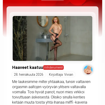
Haaveet kaatuu
Viihdenumerot
28. heinäkuuta 2026
Kirjoittaja: Vivian
Me laukesimme miltei yhtäaikaa, tunsin valtavien
orgasmin aaltojen vyöryvän ylitseni valtavalla
voimalla. Tosi hyvät panot, nuori mies virkkoi
toivuttuaan äskeisestä. Olisiko sinulla kenties
ketään muuta toista yhtä ihanaa milffi -kaveria