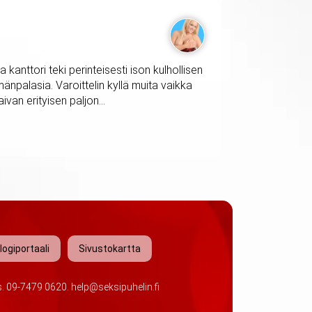
 kanttori teki perinteisesti ison kulhollisen
mänpalasia. Varoittelin kyllä muita vaikka
ivan erityisen paljon...
logiportaali
Sivustokartta
s.
09-7479 0620
.
help@seksipuhelin.fi