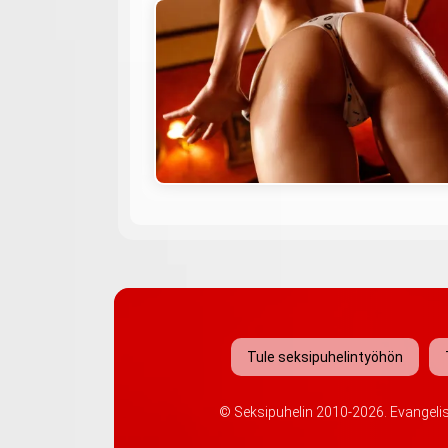
Tule seksipuhelintyöhön
©
Seksipuhelin
2010-2026. Evangelis