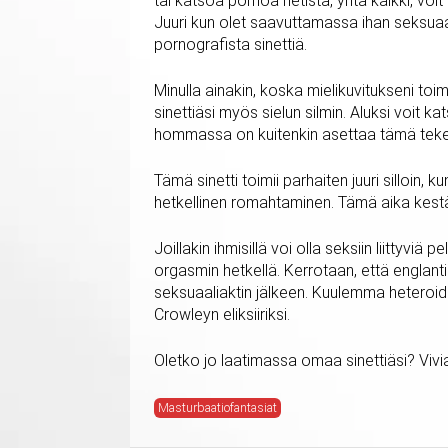
tai katsoa pornoa netistä, yhtä kaikki, voi
Juuri kun olet saavuttamassa ihan seksuaal
pornografista sinettiä.
Minulla ainakin, koska mielikuvitukseni toim
sinettiäsi myös sielun silmin. Aluksi voit k
hommassa on kuitenkin asettaa tämä tekem
Tämä sinetti toimii parhaiten juuri silloin, 
hetkellinen romahtaminen. Tämä aika kestä
Joillakin ihmisillä voi olla seksiin liittyv
orgasmin hetkellä. Kerrotaan, että englan
seksuaaliaktin jälkeen. Kuulemma heteroi
Crowleyn eliksiiriksi.
Oletko jo laatimassa omaa sinettiäsi? Vivi
Masturbaatiofantasiat