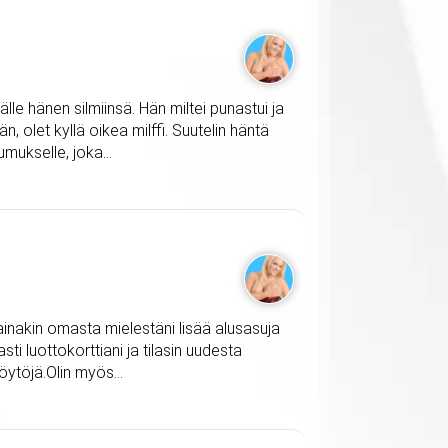
le hänen silmiinsä. Hän miltei punastui ja
än, olet kyllä oikea milffi. Suutelin häntä
mukselle, joka...
n ainakin omasta mielestäni lisää alusasuja
sti luottokorttiani ja tilasin uudesta
öytöjä.Olin myös...