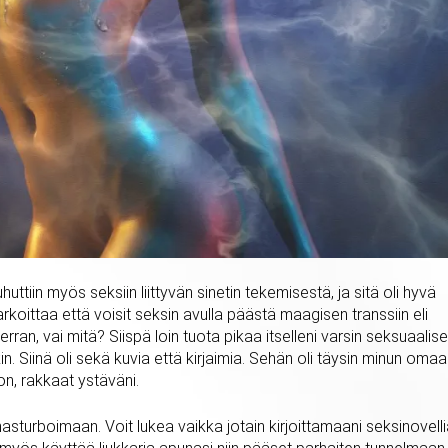
uttiin myös seksiin liittyvän sinetin tekemisestä, ja sitä oli hyvä
koittaa että voisit seksin avulla päästä maagisen transsiin eli
rran, vai mitä? Siispä loin tuota pikaa itselleni varsin seksuaalis
lakin. Siinä oli sekä kuvia että kirjaimia. Sehän oli täysin minun oma
don, rakkaat ystäväni.
sturboimaan. Voit lukea vaikka jotain kirjoittamaani seksinovell