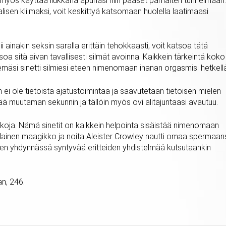
t myös käyttää liukkaria apunasi niin pääset parhaiten tunnelmaan.
isen kliimaksi, voit keskittyä katsomaan huolella laatimaasi
ii ainakin seksin saralla erittäin tehokkaasti, voit katsoa tätä
atsoa sitä aivan tavallisesti silmät avoinna. Kaikkein tärkeintä koko
äsi sinetti silmiesi eteen nimenomaan ihanan orgasmisi hetkellä
kun ei ole tietoista ajatustoimintaa ja saavutetaan tietoisen mielen
ä muutaman sekunnin ja tällöin myös ovi alitajuntaasi avautuu.
iä pelkoja. Nämä sinetit on kaikkein helpointa sisäistää nimenomaan
tilainen maagikko ja noita Aleister Crowley nautti omaa spermaan
den yhdynnässä syntyvää eritteiden yhdistelmää kutsutaankin
an, 246.