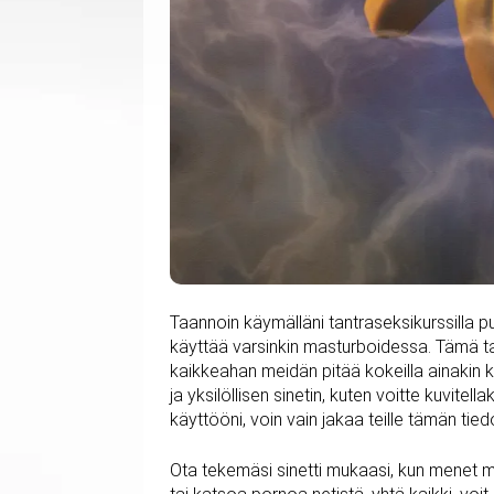
Taannoin käymälläni tantraseksikurssilla puh
käyttää varsinkin masturboidessa. Tämä tar
kaikkeahan meidän pitää kokeilla ainakin ke
ja yksilöllisen sinetin, kuten voitte kuvitel
käyttööni, voin vain jakaa teille tämän tie
Ota tekemäsi sinetti mukaasi, kun menet ma