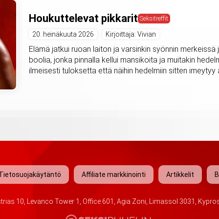
Houkuttelevat pikkarit
Seksitreffit
20. heinäkuuta 2026
Kirjoittaja: Vivian
Elämä jatkui ruoan laiton ja varsinkin syönnin merkeissä ja
boolia, jonka pinnalla kellui mansikoita ja muitakin hedel
ilmeisesti tuloksetta että näihin hedelmiin sitten imeytyy a
Tietosuojakäytäntö
Affiliate markkinointi
Artikkelit
B
trias 10, Levanco Tower 1, Office 601, Agia Zoni, Limassol 3031, Kypro