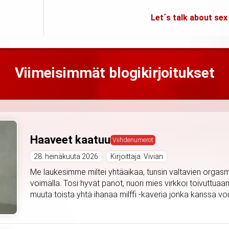
Let´s talk about sex
Viimeisimmät blogikirjoitukset
Haaveet kaatuu
Viihdenumerot
28. heinäkuuta 2026
Kirjoittaja: Vivian
Me laukesimme miltei yhtäaikaa, tunsin valtavien orgasmi
voimalla. Tosi hyvät panot, nuori mies virkkoi toivuttuaan
muuta toista yhtä ihanaa milffi -kaveria jonka kanssa voi