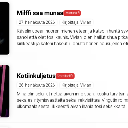
Milffi saa munaa
Paratiisi fi
27. heinäkuuta 2026
Kirjoittaja: Vivian
Kävelin upean nuoren miehen eteen ja katsoin häntä syväl
sanoi että olet tosi kaunis, Vivian, olen ihaillut sinua pitkä
kiihkeästi ja käteni hakeutui lopulta hänen housujensa etu
Kotiinkuljetus
Seksitreffit
26. heinäkuuta 2026
Kirjoittaja: Vivian
Minä olin selaillut nettiä aivan innoissani, koska tarvitsi
sekä esiintymisvaatteita sekä -rekvisiittaa. Vingutin roima
ulkomaalaisesta liikkeestä aivan ihania tosi seksikkäitä l