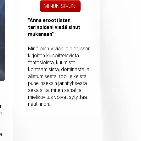
MINUN SIVUNI
"Anna eroottisten
tarinoideni viedä sinut
mukanaan"
Minä olen Vivian ja blogissani
kirjoitan kiusoittelevista
fantasioista, kuumista
kohtaamisista, dominasta ja
alistumisesta, roolileikeistä,
puhelinseksin jännityksestä
sekä siitä, miten sanat ja
mielikuvitus voivat sytyttää
nautinnon.
en
an
ia