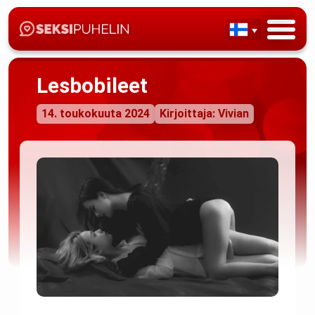
Lesbobileet
14. toukokuuta 2024
Kirjoittaja: Vivian