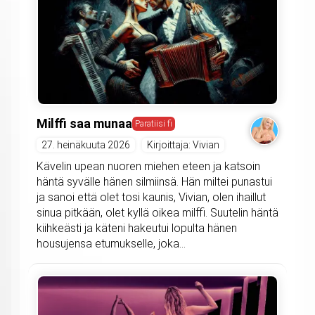
Milffi saa munaa
Paratiisi fi
27. heinäkuuta 2026
Kirjoittaja: Vivian
Kävelin upean nuoren miehen eteen ja katsoin
häntä syvälle hänen silmiinsä. Hän miltei punastui
ja sanoi että olet tosi kaunis, Vivian, olen ihaillut
sinua pitkään, olet kyllä oikea milffi. Suutelin häntä
kiihkeästi ja käteni hakeutui lopulta hänen
housujensa etumukselle, joka...