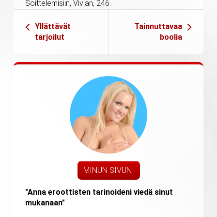
Soittelemisiin, Vivian, 246.
Yllättävät
Tainnuttavaa
tarjoilut
boolia
MINUN SIVUNI
"Anna eroottisten tarinoideni viedä sinut
mukanaan"