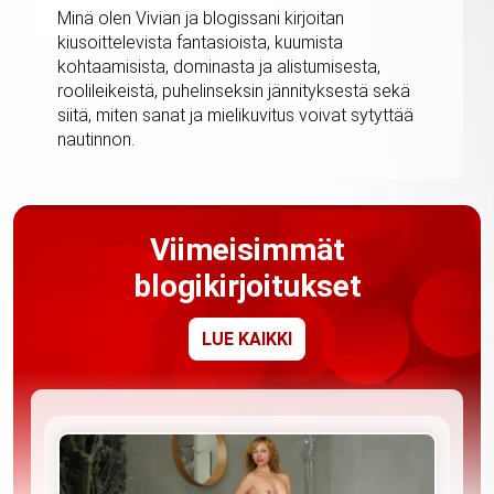
Minä olen Vivian ja blogissani kirjoitan
kiusoittelevista fantasioista, kuumista
kohtaamisista, dominasta ja alistumisesta,
roolileikeistä, puhelinseksin jännityksestä sekä
siitä, miten sanat ja mielikuvitus voivat sytyttää
nautinnon.
Viimeisimmät
blogikirjoitukset
LUE KAIKKI