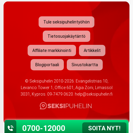
Tule seksipuhelintyöhön
Tietosuojakäytäntö
Affiliate markkinointi
Artikkelit
Blogiportaali
Sivustokartta
©
Seksipuhelin
2010-2026. Evangelistrias 10,
Levanco Tower 1, Office 601, Agia Zoni, Limassol
3031, Kypros.
09-7479 0620
.
help@seksipuhelin.fi
0700-12000
SOITA NYT!