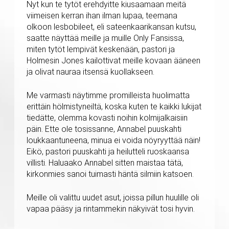
Nyt kun te tytöt erehdyitte kiusaamaan meitä
viimeisen kerran ihan ilman lupaa, teemana
olkoon lesbobileet, eli sateenkaarikansan kutsu,
saatte näyttää meille ja muille Only Fansissa,
miten tytöt lempivät keskenään, pastori ja
Holmesin Jones kailottivat meille kovaan ääneen
ja olivat nauraa itsensä kuollakseen.
Me varmasti näytimme promilleista huolimatta
erittäin hölmistyneiltä, koska kuten te kaikki lukijat
tiedätte, olemma kovasti noihin kolmijalkaisiin
päin. Ette ole tosissanne, Annabel puuskahti
loukkaantuneena, minua ei voida nöyryyttää näin!
Eikö, pastori puuskahti ja heilutteli ruoskaansa
villisti. Haluaako Annabel sitten maistaa tätä,
kirkonmies sanoi tuimasti häntä silmiin katsoen.
Meille oli valittu uudet asut, joissa pillun huulille oli
vapaa pääsy ja rintammekin näkyivät tosi hyvin.