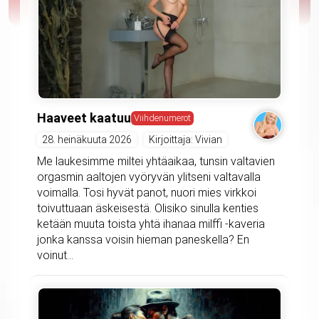
Haaveet kaatuu
Viihdenumerot
28. heinäkuuta 2026
Kirjoittaja: Vivian
Me laukesimme miltei yhtäaikaa, tunsin valtavien
orgasmin aaltojen vyöryvän ylitseni valtavalla
voimalla. Tosi hyvät panot, nuori mies virkkoi
toivuttuaan äskeisestä. Olisiko sinulla kenties
ketään muuta toista yhtä ihanaa milffi -kaveria
jonka kanssa voisin hieman paneskella? En
voinut...