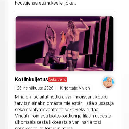
housujensa etumukselle, joka...
Kotiinkuljetus
Seksitreffit
26. heinäkuuta 2026
Kirjoittaja: Vivian
Minä olin selaillut nettiä aivan innoissani, koska
tarvitsin ainakin omasta mielestäni lisää alusasuja
sekä esiintymisvaatteita sekä -rekvisiittaa.
Vingutin roimasti luottokorttiani ja tilasin uudesta
ulkomaalaisesta liikkeestä aivan ihania tosi
seksikkäitä löytöjä.Olin myös...