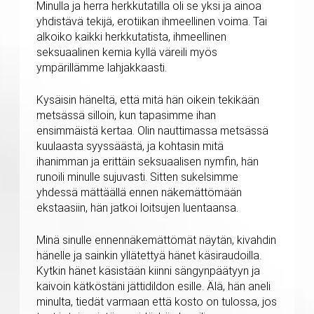
Minulla ja herra herkkutatilla oli se yksi ja ainoa
yhdistävä tekijä, erotiikan ihmeellinen voima. Tai
alkoiko kaikki herkkutatista, ihmeellinen
seksuaalinen kemia kyllä väreili myös
ympärillämme lahjakkaasti.
Kysäisin häneltä, että mitä hän oikein tekikään
metsässä silloin, kun tapasimme ihan
ensimmäistä kertaa. Olin nauttimassa metsässä
kuulaasta syyssäästä, ja kohtasin mitä
ihanimman ja erittäin seksuaalisen nymfin, hän
runoili minulle sujuvasti. Sitten sukelsimme
yhdessä mättäällä ennen näkemättömään
ekstaasiin, hän jatkoi loitsujen luentaansa.
Minä sinulle ennennäkemättömät näytän, kivahdin
hänelle ja sainkin yllätettyä hänet käsiraudoilla.
Kytkin hänet käsistään kiinni sängynpäätyyn ja
kaivoin kätköstäni jättidildon esille. Älä, hän aneli
minulta, tiedät varmaan että kosto on tulossa, jos