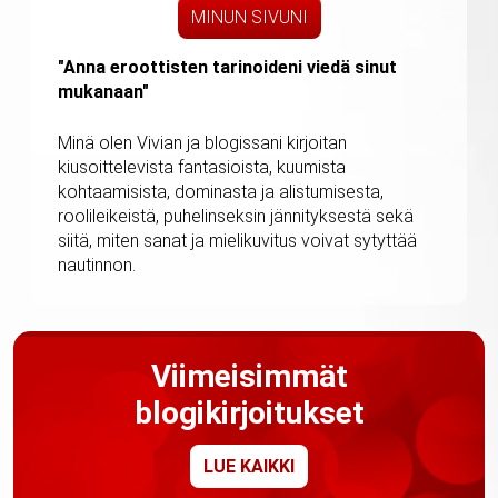
MINUN SIVUNI
"Anna eroottisten tarinoideni viedä sinut
mukanaan"
Minä olen Vivian ja blogissani kirjoitan
kiusoittelevista fantasioista, kuumista
kohtaamisista, dominasta ja alistumisesta,
roolileikeistä, puhelinseksin jännityksestä sekä
siitä, miten sanat ja mielikuvitus voivat sytyttää
nautinnon.
Viimeisimmät
blogikirjoitukset
LUE KAIKKI