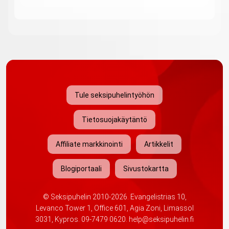
Tule seksipuhelintyöhön
Tietosuojakäytäntö
Affiliate markkinointi
Artikkelit
Blogiportaali
Sivustokartta
©
Seksipuhelin
2010-2026. Evangelistrias 10,
Levanco Tower 1, Office 601, Agia Zoni, Limassol
3031, Kypros.
09-7479 0620
.
help@seksipuhelin.fi