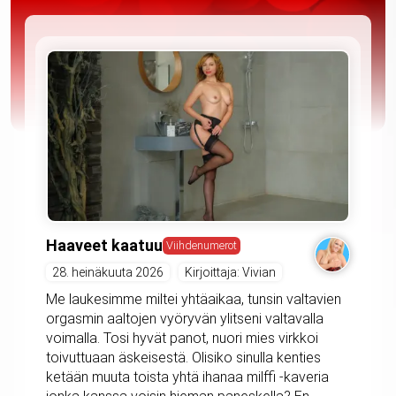
Haaveet kaatuu
Viihdenumerot
28. heinäkuuta 2026
Kirjoittaja: Vivian
Me laukesimme miltei yhtäaikaa, tunsin valtavien
orgasmin aaltojen vyöryvän ylitseni valtavalla
voimalla. Tosi hyvät panot, nuori mies virkkoi
toivuttuaan äskeisestä. Olisiko sinulla kenties
ketään muuta toista yhtä ihanaa milffi -kaveria