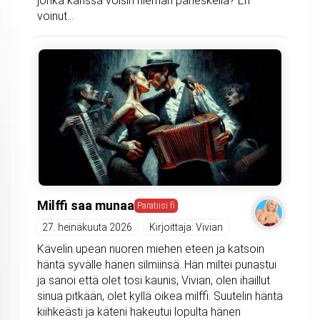
jonka kanssa voisin hieman paneskella? En
voinut...
Milffi saa munaa
Paratiisi fi
27. heinäkuuta 2026
Kirjoittaja: Vivian
Kävelin upean nuoren miehen eteen ja katsoin
häntä syvälle hänen silmiinsä. Hän miltei punastui
ja sanoi että olet tosi kaunis, Vivian, olen ihaillut
sinua pitkään, olet kyllä oikea milffi. Suutelin häntä
kiihkeästi ja käteni hakeutui lopulta hänen