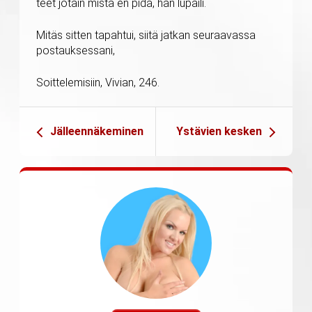
teet jotain mistä en pidä, hän lupaili.
Mitäs sitten tapahtui, siitä jatkan seuraavassa
postauksessani,
Soittelemisiin, Vivian, 246.
Jälleennäkeminen
Ystävien kesken