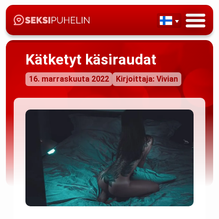
Kätketyt käsiraudat
16. marraskuuta 2022
Kirjoittaja: Vivian