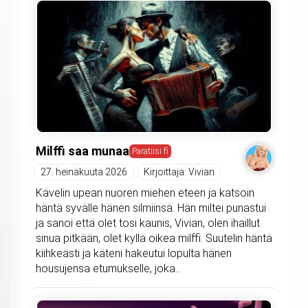
Milffi saa munaa
Paratiisi fi
27. heinäkuuta 2026
Kirjoittaja: Vivian
Kävelin upean nuoren miehen eteen ja katsoin
häntä syvälle hänen silmiinsä. Hän miltei punastui
ja sanoi että olet tosi kaunis, Vivian, olen ihaillut
sinua pitkään, olet kyllä oikea milffi. Suutelin häntä
kiihkeästi ja käteni hakeutui lopulta hänen
housujensa etumukselle, joka...