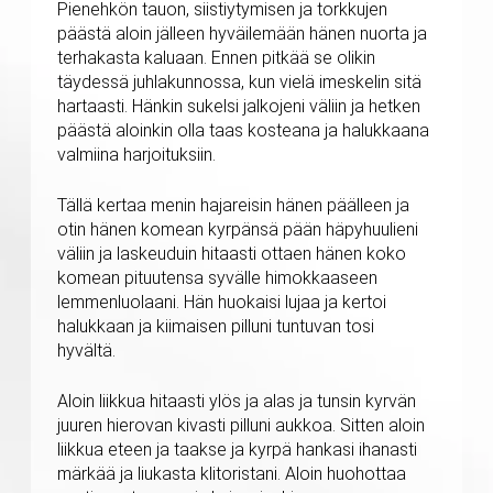
Pienehkön tauon, siistiytymisen ja torkkujen
päästä aloin jälleen hyväilemään hänen nuorta ja
terhakasta kaluaan. Ennen pitkää se olikin
täydessä juhlakunnossa, kun vielä imeskelin sitä
hartaasti. Hänkin sukelsi jalkojeni väliin ja hetken
päästä aloinkin olla taas kosteana ja halukkaana
valmiina harjoituksiin.
Tällä kertaa menin hajareisin hänen päälleen ja
otin hänen komean kyrpänsä pään häpyhuulieni
väliin ja laskeuduin hitaasti ottaen hänen koko
komean pituutensa syvälle himokkaaseen
lemmenluolaani. Hän huokaisi lujaa ja kertoi
halukkaan ja kiimaisen pilluni tuntuvan tosi
hyvältä.
Aloin liikkua hitaasti ylös ja alas ja tunsin kyrvän
juuren hierovan kivasti pilluni aukkoa. Sitten aloin
liikkua eteen ja taakse ja kyrpä hankasi ihanasti
märkää ja liukasta klitoristani. Aloin huohottaa