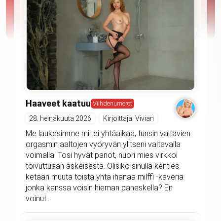
Haaveet kaatuu
Viihdenumerot
28. heinäkuuta 2026
Kirjoittaja: Vivian
Me laukesimme miltei yhtäaikaa, tunsin valtavien
orgasmin aaltojen vyöryvän ylitseni valtavalla
voimalla. Tosi hyvät panot, nuori mies virkkoi
toivuttuaan äskeisestä. Olisiko sinulla kenties
ketään muuta toista yhtä ihanaa milffi -kaveria
jonka kanssa voisin hieman paneskella? En
voinut...