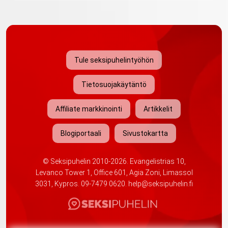
Tule seksipuhelintyöhön
Tietosuojakäytäntö
Affiliate markkinointi
Artikkelit
Blogiportaali
Sivustokartta
©
Seksipuhelin
2010-2026. Evangelistrias 10,
Levanco Tower 1, Office 601, Agia Zoni, Limassol
3031, Kypros.
09-7479 0620
.
help@seksipuhelin.fi