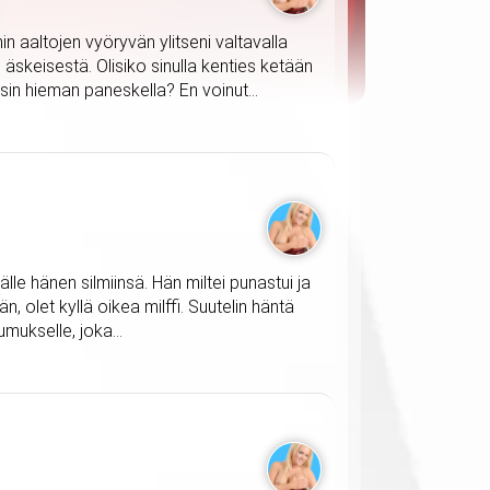
n aaltojen vyöryvän ylitseni valtavalla
 äskeisestä. Olisiko sinulla kenties ketään
sin hieman paneskella? En voinut...
le hänen silmiinsä. Hän miltei punastui ja
än, olet kyllä oikea milffi. Suutelin häntä
mukselle, joka...