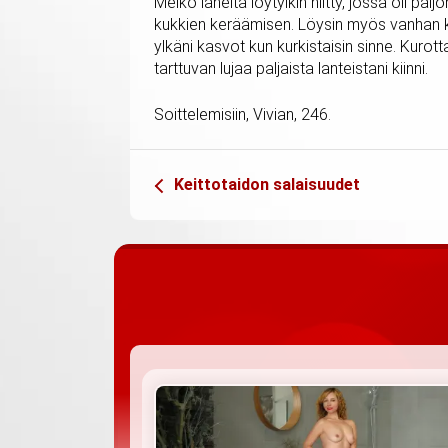
Melko läheltä löytyikin niitty, jossa oli pa
kukkien keräämisen. Löysin myös vanhan kai
ylkäni kasvot kun kurkistaisin sinne. Kurot
tarttuvan lujaa paljaista lanteistani kiinni.
Soittelemisiin, Vivian, 246.
Keittotaidon salaisuudet