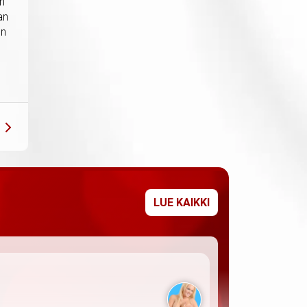
in
an
un
LUE KAIKKI