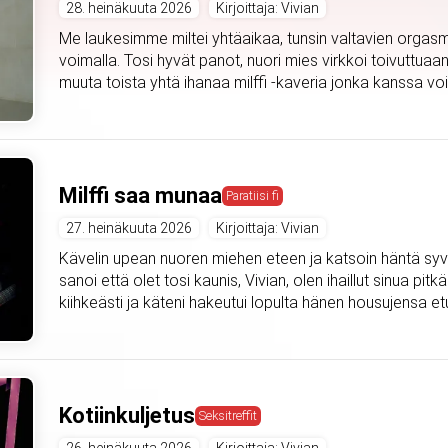
28. heinäkuuta 2026
Kirjoittaja: Vivian
Me laukesimme miltei yhtäaikaa, tunsin valtavien orgasmi
voimalla. Tosi hyvät panot, nuori mies virkkoi toivuttuaan
muuta toista yhtä ihanaa milffi -kaveria jonka kanssa voi
Milffi saa munaa
Paratiisi fi
27. heinäkuuta 2026
Kirjoittaja: Vivian
Kävelin upean nuoren miehen eteen ja katsoin häntä syväl
sanoi että olet tosi kaunis, Vivian, olen ihaillut sinua pitkä
kiihkeästi ja käteni hakeutui lopulta hänen housujensa etu
Kotiinkuljetus
Seksitreffit