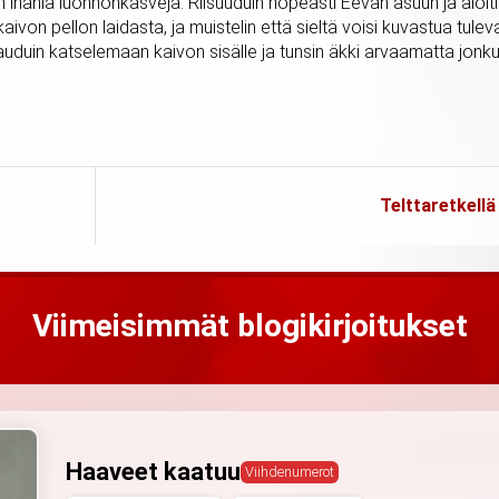
ljon ihania luonnonkasveja. Riisuuduin nopeasti Eevan asuun ja aloit
von pellon laidasta, ja muistelin että sieltä voisi kuvastua tulev
tauduin katselemaan kaivon sisälle ja tunsin äkki arvaamatta jonk
Telttaretkellä
Viimeisimmät blogikirjoitukset
Haaveet kaatuu
Viihdenumerot