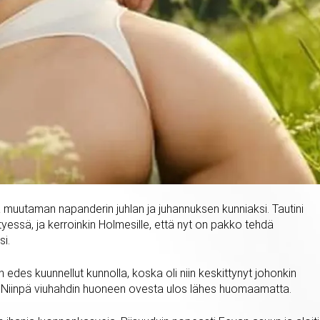
uutaman napanderin juhlan ja juhannuksen kunniaksi. Tautini
tyessä, ja kerroinkin Holmesille, että nyt on pakko tehdä
si.
 edes kuunnellut kunnolla, koska oli niin keskittynyt johonkin
n. Niinpä viuhahdin huoneen ovesta ulos lähes huomaamatta.