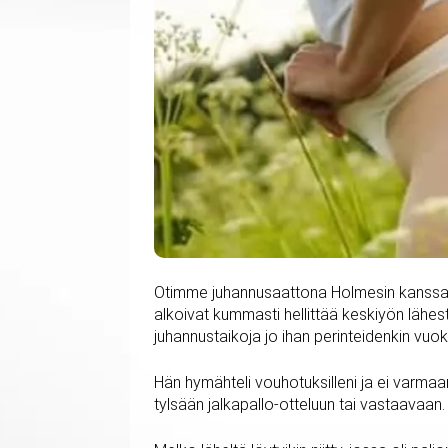
Otimme juhannusaattona Holmesin kanssa m
alkoivat kummasti hellittää keskiyön lähes
juhannustaikoja jo ihan perinteidenkin vuok
Hän hymähteli vouhotuksilleni ja ei varmaan
tylsään jalkapallo-otteluun tai vastaavaa