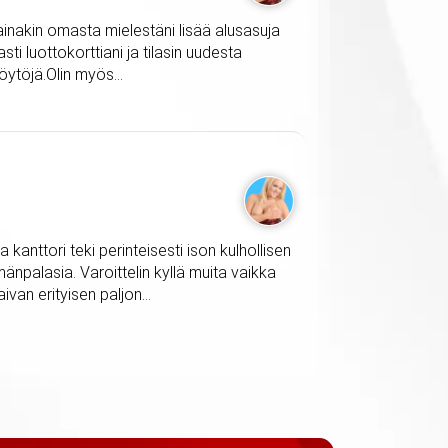
n ainakin omasta mielestäni lisää alusasuja
sti luottokorttiani ja tilasin uudesta
öytöjä.Olin myös...
 kanttori teki perinteisesti ison kulhollisen
mänpalasia. Varoittelin kyllä muita vaikka
ivan erityisen paljon...