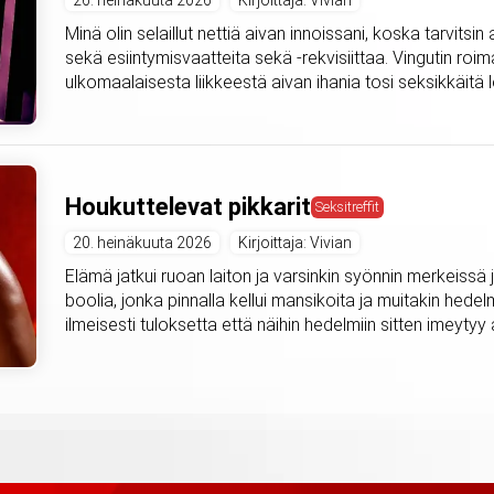
26. heinäkuuta 2026
Kirjoittaja: Vivian
Minä olin selaillut nettiä aivan innoissani, koska tarvitsi
sekä esiintymisvaatteita sekä -rekvisiittaa. Vingutin roima
ulkomaalaisesta liikkeestä aivan ihania tosi seksikkäitä l
Houkuttelevat pikkarit
Seksitreffit
20. heinäkuuta 2026
Kirjoittaja: Vivian
Elämä jatkui ruoan laiton ja varsinkin syönnin merkeissä ja
boolia, jonka pinnalla kellui mansikoita ja muitakin hedel
ilmeisesti tuloksetta että näihin hedelmiin sitten imeytyy a