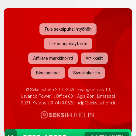
Tule seksipuhelintyöhön
Tietosuojakäytäntö
Affiliate markkinointi
Artikkelit
Blogiportaali
Sivustokartta
©
Seksipuhelin
2010-2026. Evangelistrias 10,
Levanco Tower 1, Office 601, Agia Zoni, Limassol
3031, Kypros.
09-7479 0620
.
help@seksipuhelin.fi