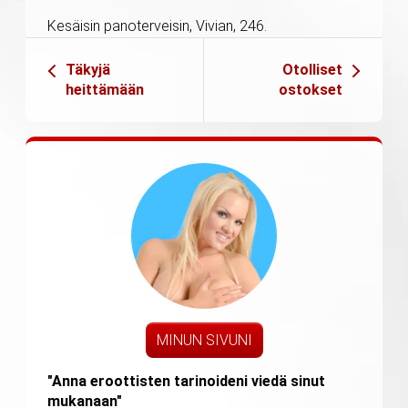
Kesäisin panoterveisin, Vivian, 246.
Täkyjä
Otolliset
heittämään
ostokset
MINUN SIVUNI
"Anna eroottisten tarinoideni viedä sinut
mukanaan"