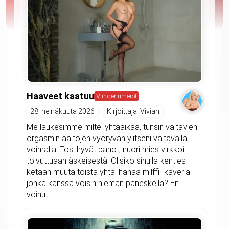
Haaveet kaatuu
Viihdenumerot
28. heinäkuuta 2026
Kirjoittaja: Vivian
Me laukesimme miltei yhtäaikaa, tunsin valtavien
orgasmin aaltojen vyöryvän ylitseni valtavalla
voimalla. Tosi hyvät panot, nuori mies virkkoi
toivuttuaan äskeisestä. Olisiko sinulla kenties
ketään muuta toista yhtä ihanaa milffi -kaveria
jonka kanssa voisin hieman paneskella? En
voinut...