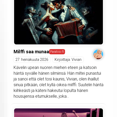
Milffi saa munaa
Paratiisi fi
27. heinäkuuta 2026
Kirjoittaja: Vivian
Kävelin upean nuoren miehen eteen ja katsoin
häntä syvälle hänen silmiinsä. Hän miltei punastui
ja sanoi että olet tosi kaunis, Vivian, olen ihaillut
sinua pitkään, olet kyllä oikea milffi. Suutelin häntä
kiihkeästi ja käteni hakeutui lopulta hänen
housujensa etumukselle, joka...