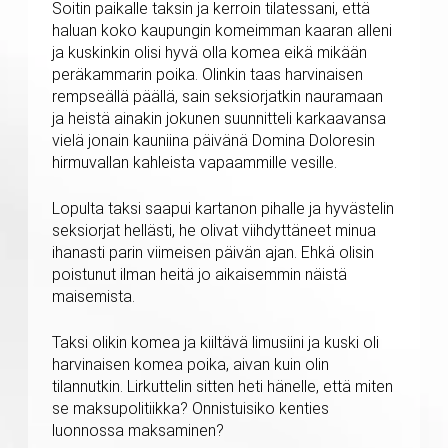
Soitin paikalle taksin ja kerroin tilatessani, että
haluan koko kaupungin komeimman kaaran alleni
ja kuskinkin olisi hyvä olla komea eikä mikään
peräkammarin poika. Olinkin taas harvinaisen
rempseällä päällä, sain seksiorjatkin nauramaan
ja heistä ainakin jokunen suunnitteli karkaavansa
vielä jonain kauniina päivänä Domina Doloresin
hirmuvallan kahleista vapaammille vesille.
Lopulta taksi saapui kartanon pihalle ja hyvästelin
seksiorjat hellästi, he olivat viihdyttäneet minua
ihanasti parin viimeisen päivän ajan. Ehkä olisin
poistunut ilman heitä jo aikaisemmin näistä
maisemista.
Taksi olikin komea ja kiiltävä limusiini ja kuski oli
harvinaisen komea poika, aivan kuin olin
tilannutkin. Lirkuttelin sitten heti hänelle, että miten
se maksupolitiikka? Onnistuisiko kenties
luonnossa maksaminen?