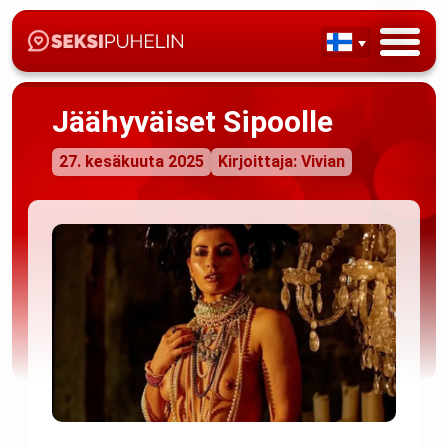
Jäähyväiset Sipoolle
27. kesäkuuta 2025
Kirjoittaja: Vivian