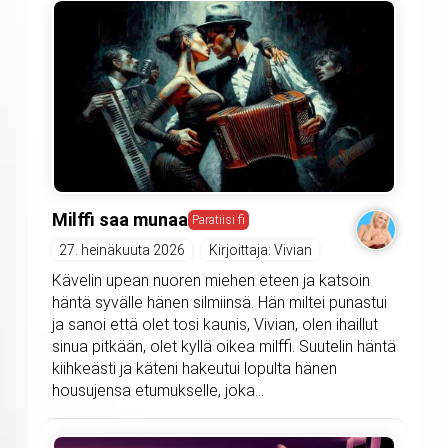
Milffi saa munaa
Paratiisi fi
27. heinäkuuta 2026
Kirjoittaja: Vivian
Kävelin upean nuoren miehen eteen ja katsoin
häntä syvälle hänen silmiinsä. Hän miltei punastui
ja sanoi että olet tosi kaunis, Vivian, olen ihaillut
sinua pitkään, olet kyllä oikea milffi. Suutelin häntä
kiihkeästi ja käteni hakeutui lopulta hänen
housujensa etumukselle, joka...