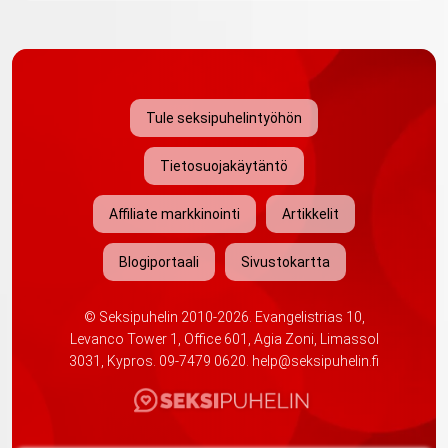
Tule seksipuhelintyöhön
Tietosuojakäytäntö
Affiliate markkinointi
Artikkelit
Blogiportaali
Sivustokartta
©
Seksipuhelin
2010-2026. Evangelistrias 10,
Levanco Tower 1, Office 601, Agia Zoni, Limassol
3031, Kypros.
09-7479 0620
.
help@seksipuhelin.fi