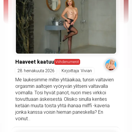
Haaveet kaatuu
Viihdenumerot
28. heinäkuuta 2026
Kirjoittaja: Vivian
Me laukesimme miltei yhtäaikaa, tunsin valtavien
orgasmin aaltojen vyöryvän ylitseni valtavalla
voimalla. Tosi hyvät panot, nuori mies virkkoi
toivuttuaan äskeisestä. Olisiko sinulla kenties
ketään muuta toista yhtä ihanaa milffi -kaveria
jonka kanssa voisin hieman paneskella? En
voinut...