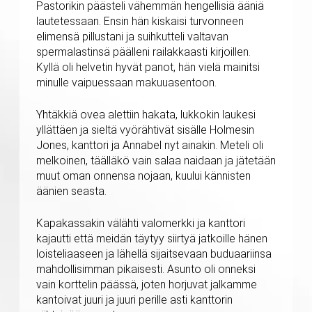
Pastorikin päästeli vähemmän hengellisiä ääniä
lautetessaan. Ensin hän kiskaisi turvonneen
elimensä pillustani ja suihkutteli valtavan
spermalastinsä päälleni railakkaasti kirjoillen.
Kyllä oli helvetin hyvät panot, hän vielä mainitsi
minulle vaipuessaan makuuasentoon.
Yhtäkkiä ovea alettiin hakata, lukkokin laukesi
yllättäen ja sieltä vyörähtivät sisälle Holmesin
Jones, kanttori ja Annabel nyt ainakin. Meteli oli
melkoinen, täälläkö vain salaa naidaan ja jätetään
muut oman onnensa nojaan, kuului kännisten
äänien seasta.
Kapakassakin välähti valomerkki ja kanttori
kajautti että meidän täytyy siirtyä jatkoille hänen
loisteliaaseen ja lähellä sijaitsevaan buduaariinsa
mahdollisimman pikaisesti. Asunto oli onneksi
vain korttelin päässä, joten horjuvat jalkamme
kantoivat juuri ja juuri perille asti kanttorin