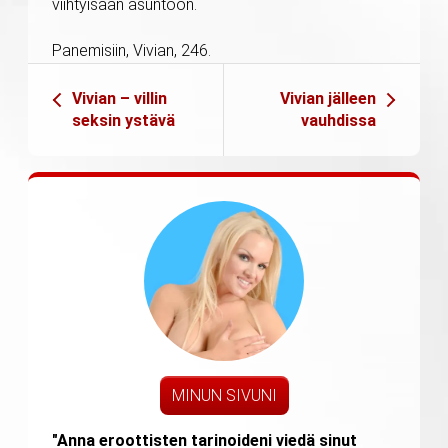
viihtyisään asuntoon.
Panemisiin, Vivian, 246.
Vivian – villin
Vivian jälleen
seksin ystävä
vauhdissa
MINUN SIVUNI
"Anna eroottisten tarinoideni viedä sinut