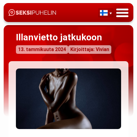
Illanvietto jatkukoon
13. tammikuuta 2024
Kirjoittaja: Vivian