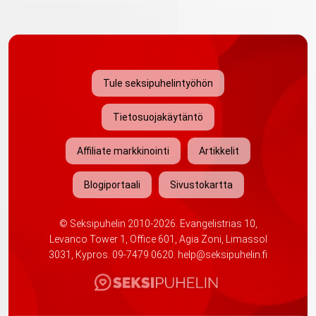
Tule seksipuhelintyöhön
Tietosuojakäytäntö
Affiliate markkinointi
Artikkelit
Blogiportaali
Sivustokartta
©
Seksipuhelin
2010-2026. Evangelistrias 10,
Levanco Tower 1, Office 601, Agia Zoni, Limassol
3031, Kypros.
09-7479 0620
.
help@seksipuhelin.fi