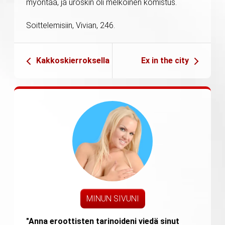
myöntää, ja uroskin oli melkoinen komistus.
Soittelemisiin, Vivian, 246.
Kakkoskierroksella
Ex in the city
MINUN SIVUNI
"Anna eroottisten tarinoideni viedä sinut