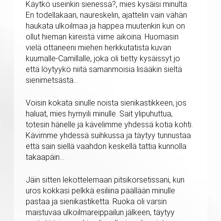
Käytkö useinkin sienessä?, mies kysäisi minulta.
En todellakaan, naureskelin, ajattelin vain vähän
haukata ulkoilmaa ja happea muutenkin kun on
ollut hieman kiireistä viime aikoina. Huomasin
vielä ottaneeni miehen herkkutatista kuvan
kuumalle-Camillalle, joka oli tietty kysäissyt jo
että löytyykö niitä samanmoisia lisääkin sieltä
sienimetsästä…
Voisin kokata sinulle noista sienikastikkeen, jos
haluat, mies hymyili minulle. Sait ylipuhuttua,
totesin hänelle ja kävelimme yhdessä kotia kohti.
Kävimme yhdessä suihkussa ja täytyy tunnustaa
että sain siellä vaahdon keskellä tattia kunnolla
takaapäin…
Jäin sitten lekottelemaan pitsikorsetissani, kun
uros kokkasi pelkkä esiliina päällään minulle
pastaa ja sienikastiketta. Ruoka oli varsin
maistuvaa ulkoilmareippailun jälkeen, täytyy