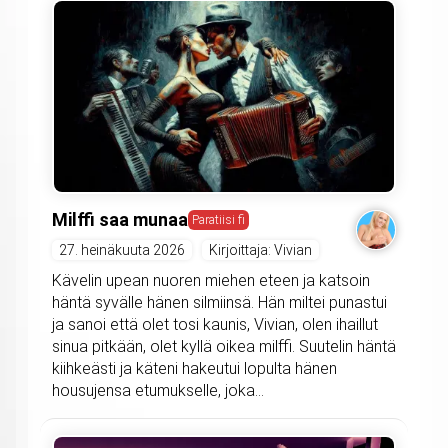
Milffi saa munaa
Paratiisi fi
27. heinäkuuta 2026
Kirjoittaja: Vivian
Kävelin upean nuoren miehen eteen ja katsoin
häntä syvälle hänen silmiinsä. Hän miltei punastui
ja sanoi että olet tosi kaunis, Vivian, olen ihaillut
sinua pitkään, olet kyllä oikea milffi. Suutelin häntä
kiihkeästi ja käteni hakeutui lopulta hänen
housujensa etumukselle, joka...