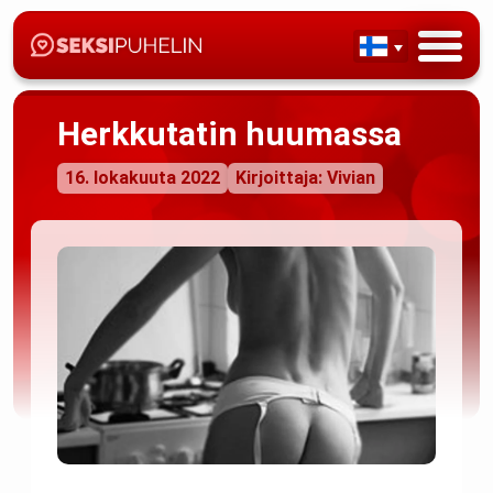
Herkkutatin huumassa
16. lokakuuta 2022
Kirjoittaja: Vivian