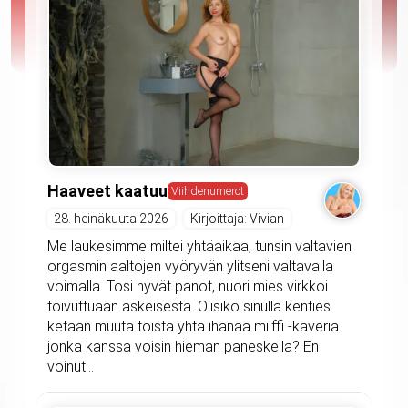
Haaveet kaatuu
Viihdenumerot
28. heinäkuuta 2026
Kirjoittaja: Vivian
Me laukesimme miltei yhtäaikaa, tunsin valtavien
orgasmin aaltojen vyöryvän ylitseni valtavalla
voimalla. Tosi hyvät panot, nuori mies virkkoi
toivuttuaan äskeisestä. Olisiko sinulla kenties
ketään muuta toista yhtä ihanaa milffi -kaveria
jonka kanssa voisin hieman paneskella? En
voinut...