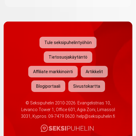
Tule seksipuhelintyöhön
Tietosuojakäytäntö
Affiliate markkinointi
Artikkelit
Blogiportaali
Sivustokartta
©
Seksipuhelin
2010-2026. Evangelistrias 10,
Levanco Tower 1, Office 601, Agia Zoni, Limassol
3031, Kypros.
09-7479 0620
.
help@seksipuhelin.fi