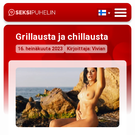
Grillausta ja chillausta
16. heinäkuuta 2023
Kirjoittaja: Vivian