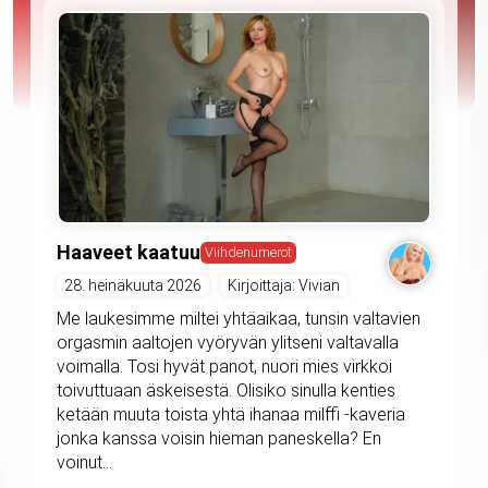
Haaveet kaatuu
Viihdenumerot
28. heinäkuuta 2026
Kirjoittaja: Vivian
Me laukesimme miltei yhtäaikaa, tunsin valtavien
orgasmin aaltojen vyöryvän ylitseni valtavalla
voimalla. Tosi hyvät panot, nuori mies virkkoi
toivuttuaan äskeisestä. Olisiko sinulla kenties
ketään muuta toista yhtä ihanaa milffi -kaveria
jonka kanssa voisin hieman paneskella? En
voinut...