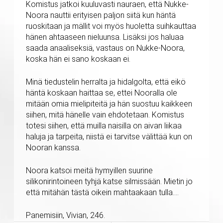
Komistus jatkoi kuuluvasti nauraen, että Nukke-
Noora nauttii erityisen paljon siitä kun häntä
ruoskitaan ja mällit voi myös huoletta suihkauttaa
hänen ahtaaseen nieluunsa. Lisäksi jos haluaa
saada anaaliseksiä, vastaus on Nukke-Noora,
koska hän ei sano koskaan ei.
Minä tiedustelin herralta ja hidalgolta, että eikö
häntä koskaan haittaa se, ettei Nooralla ole
mitään omia mielipiteitä ja hän suostuu kaikkeen
siihen, mitä hänelle vain ehdotetaan. Komistus
totesi siihen, että muilla naisilla on aivan liikaa
haluja ja tarpeita, niistä ei tarvitse välittää kun on
Nooran kanssa.
Noora katsoi meitä hymyillen suurine
silikonirintoineen tyhjä katse silmissään. Mietin jo
että mitähän tästä oikein mahtaakaan tulla….
Panemisiin, Vivian, 246.