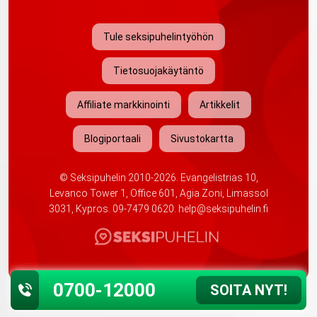
Tule seksipuhelintyöhön
Tietosuojakäytäntö
Affiliate markkinointi
Artikkelit
Blogiportaali
Sivustokartta
©
Seksipuhelin
2010-2026. Evangelistrias 10,
Levanco Tower 1, Office 601, Agia Zoni, Limassol
3031, Kypros.
09-7479 0620
.
help@seksipuhelin.fi
0700-12000
SOITA NYT!