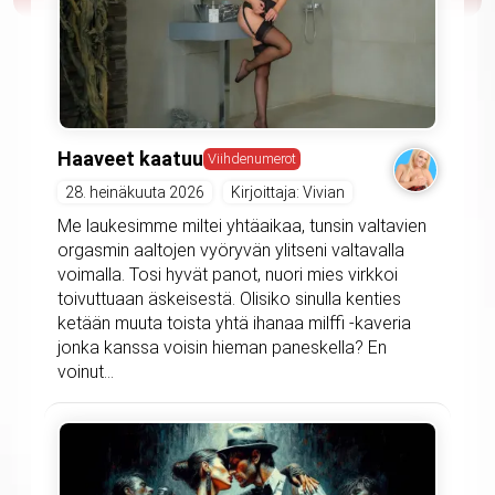
Haaveet kaatuu
Viihdenumerot
28. heinäkuuta 2026
Kirjoittaja: Vivian
Me laukesimme miltei yhtäaikaa, tunsin valtavien
orgasmin aaltojen vyöryvän ylitseni valtavalla
voimalla. Tosi hyvät panot, nuori mies virkkoi
toivuttuaan äskeisestä. Olisiko sinulla kenties
ketään muuta toista yhtä ihanaa milffi -kaveria
jonka kanssa voisin hieman paneskella? En
voinut...