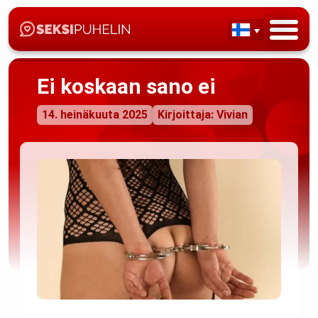
Ei koskaan sano ei
14. heinäkuuta 2025
Kirjoittaja: Vivian