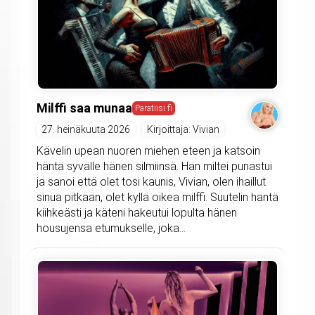
Milffi saa munaa
Paratiisi fi
27. heinäkuuta 2026
Kirjoittaja: Vivian
Kävelin upean nuoren miehen eteen ja katsoin
häntä syvälle hänen silmiinsä. Hän miltei punastui
ja sanoi että olet tosi kaunis, Vivian, olen ihaillut
sinua pitkään, olet kyllä oikea milffi. Suutelin häntä
kiihkeästi ja käteni hakeutui lopulta hänen
housujensa etumukselle, joka...