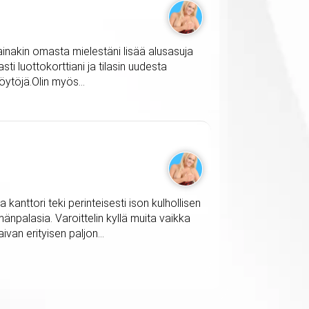
n ainakin omasta mielestäni lisää alusasuja
sti luottokorttiani ja tilasin uudesta
öytöjä.Olin myös...
 kanttori teki perinteisesti ison kulhollisen
mänpalasia. Varoittelin kyllä muita vaikka
ivan erityisen paljon...