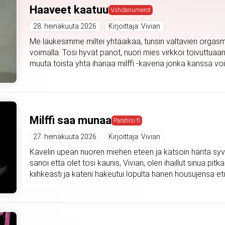
Haaveet kaatuu
Viihdenumerot
28. heinäkuuta 2026
Kirjoittaja: Vivian
Me laukesimme miltei yhtäaikaa, tunsin valtavien orgasmi
voimalla. Tosi hyvät panot, nuori mies virkkoi toivuttuaan
muuta toista yhtä ihanaa milffi -kaveria jonka kanssa voi
Milffi saa munaa
Paratiisi fi
27. heinäkuuta 2026
Kirjoittaja: Vivian
Kävelin upean nuoren miehen eteen ja katsoin häntä syväl
sanoi että olet tosi kaunis, Vivian, olen ihaillut sinua pitkä
kiihkeästi ja käteni hakeutui lopulta hänen housujensa etu