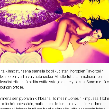
neitä kiinnostuneena samalla boolikupistani hörppien Tavoittelin
oin oloni välillä vaivautuneeksi. Minulle tuttu tummahipiäinen
ysäisi että mitä pidän esittelystä ja esittelytiloista. Sanoin että 
pungin tytölle.
 käärmenaisen pyörivän kiihkeänä Holmesin Jonesin kimpussa. Hol
boolia hörppiessään, mutta naisella tuntui olevan hänelle ihmeen