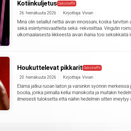
Kotiinkuljetus
Seksitreffit
26. heinäkuuta 2026
Kirjoittaja: Vivian
Minä olin selaillut nettiä aivan innoissani, koska tarvitsi
sekä esiintymisvaatteita sekä -rekvisiittaa. Vingutin roima
ulkomaalaisesta liikkeestä aivan ihania tosi seksikkäitä l
Houkuttelevat pikkarit
Seksitreffit
20. heinäkuuta 2026
Kirjoittaja: Vivian
Elämä jatkui ruoan laiton ja varsinkin syönnin merkeissä ja
boolia, jonka pinnalla kellui mansikoita ja muitakin hedel
ilmeisesti tuloksetta että näihin hedelmiin sitten imeytyy a