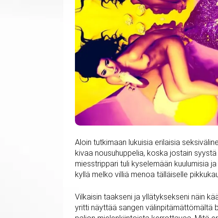
Aloin tutkimaan lukuisia erilaisia seksiväli
kivaa nousuhuppelia, koska jostain syystä k
miesstrippari tuli kyselemään kuulumisia ja k
kyllä melko villiä menoa tälläiselle pikkukau
Vilkaisin taakseni ja yllätyksekseni näin
yritti näyttää sangen välinpitämättömältä 