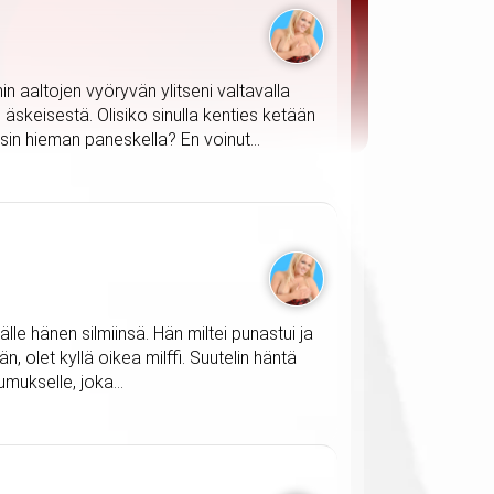
n aaltojen vyöryvän ylitseni valtavalla
 äskeisestä. Olisiko sinulla kenties ketään
sin hieman paneskella? En voinut...
le hänen silmiinsä. Hän miltei punastui ja
än, olet kyllä oikea milffi. Suutelin häntä
mukselle, joka...