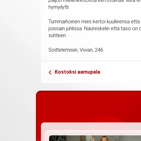
paljon mielenkiintoista kerrottavaa. Mit
hymyilytti.
Tummaihoinen mies kertoi kuulleensa että o
joissain juhlissa. Naureskelin että taso on
suhteen.
Soittelemisiin, Vivian, 246.
Kostoksi aamupala