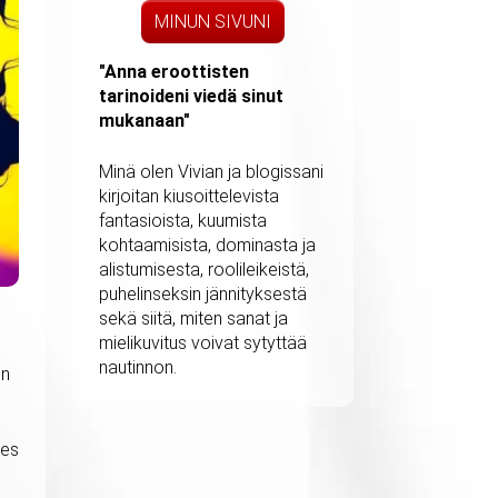
MINUN SIVUNI
"Anna eroottisten
tarinoideni viedä sinut
mukanaan"
Minä olen Vivian ja blogissani
kirjoitan kiusoittelevista
fantasioista, kuumista
kohtaamisista, dominasta ja
alistumisesta, roolileikeistä,
puhelinseksin jännityksestä
sekä siitä, miten sanat ja
mielikuvitus voivat sytyttää
nautinnon.
on
mes