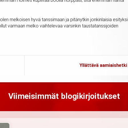
ä enemmän Holmes kuplivaa boolia hörppäsi, sitä enemmän häntä
len melkoisen hyvä tanssimaan ja pitänytkin jonkinlaisia esityks
 ollut varmaan melko vaihtelevaa varsinkin taustatanssijoiden
Yllättävä aamiaishetki
Viimeisimmät blogikirjoitukset