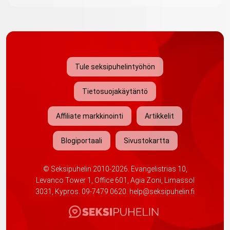
Tule seksipuhelintyöhön
Tietosuojakäytäntö
Affiliate markkinointi
Artikkelit
Blogiportaali
Sivustokartta
©
Seksipuhelin
2010-2026. Evangelistrias 10,
Levanco Tower 1, Office 601, Agia Zoni, Limassol
3031, Kypros.
09-7479 0620
.
help@seksipuhelin.fi