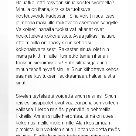
Haluatko, että rasvaan sinua kosteusvoiteella?
Minulla on ihana, kirsikalta tuoksuva
kosteusvoide kädessäni. Sinä voisit riisua itsesi,
ja mennä makuulle mukavaan asentoon sängylle.
Valkoiset, ihanalta tuoksuvat lakanat ovat
houkutteleva kokonaisuus. Avaa jalkasi, haluan,
että minulla on pääsy sinun kehoosi
kokonaisvaltaisesti. Rakastan sinua, olet niin
ihana ja kiltti minulle. Tunnetko tämän ihanan
tuoksun sieraimissasi? Sulje silmäsi, ja anna
minun tehdä hyvää sinulle. Sinun kiihottava kehosi
saa mielikuvitukseni laukkaamaan, haluan aistia
sinut.
Sivelen täyteläistä voidetta sinun reisillesi. Sinun
reisiesi sisäpuolet ovat vaaleanpunaisen voiteen
vallassa. Hieron reisiäsi pyörivillä ja pehmeillä
liikkeillä. Annan sinulle hierontaa, tämä on upea
kokemus meille molemmille. Alan kostumaan
pimpistä, kun voitelen sinua. Laitan voidetta myös