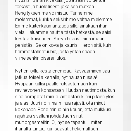
nivusiisi. Siirrän kiveksiä, jotta saan voideltua
tarkasti ja huolellisesti jokaisen mutkan.
Hengityksemme voimistuu. Tunnemme
molemmat, kuinka seksinhimo valtaa mielemme.
Emme kuitenkaan antaudu sille, ainakaan ihan
vielä. Haluamme nauttia tästä hetkestä, se saisi
kestää ikuisuuden. Siirryn hitaasti hieromaan
penistäsi. Se on kova ja kaunis. Hieron sitä, kuin
hammastahnatuubia, josta yritän saada
viimeisenkin pisaran ulos.
Nyt en kyllä kestä enempää. Rasvaaminen saa
jatkua toisella kerralla, nyt haluan nussia!
Hyppään kullisi päälle ratsastamaan kuin
ravihevonen konsanaan! Huudan nautinnosta, kun
sinä pompotat minua lantiostani kiinni pitäen ylös
ja alas. Juuri noin, nai minua rajusti, ota minut
kokonaan! Pane minua niin kauan, että mulkkusi
räjähtää sisälläni johdattaen sinut
multiorgasmeihin! Oi, nyt se tapahtui... miten
ihanalta tuntuu, kun saavutit hekumallisen